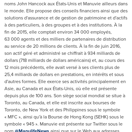
noms John Hancock aux États-Unis et Manuvie ailleurs dans
le monde. Elle propose des conseils financiers ainsi que des
solutions d'assurance et de gestion de patrimoine et d'actifs
à des particuliers, à des groupes et à des institutions. À la
fin de 2015, elle comptait environ 34 000 employés,
63 000 agents et des milliers de partenaires de distribution
au service de 20 millions de clients. À la fin de juin 2016,
son actif géré et administré se chiffrait à 934 milliards de
dollars (718 milliards de dollars américains) et, au cours des
12 mois précédents, elle avait versé à ses clients plus de
25,4 milliards de dollars en prestations, en intérêts et sous
d'autres formes. Elle exerce ses activités principalement en
Asie, au
Canada
et aux États-Unis, où elle est présente
depuis plus de 100 ans. Son siège social mondial se situe à
Toronto
, au
Canada
, et elle est inscrite aux bourses de
Toronto
, de
New York
et des
Philippines
sous le symbole
« MFC », ainsi qu'à la Bourse de
Hong Kong
(SEHK) sous le
symbole « 945 ». Manuvie est présente sur Twitter sous le
nom
@ManulifeNews
ainsi que sur le Web aux adresses