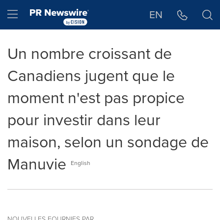
Déclaration d'accessibilité
Sauter la navigation
Hamburger menu
EN
Un nombre croissant de
Canadiens jugent que le
moment n'est pas propice
pour investir dans leur
maison, selon un sondage de
Manuvie
English
NOUVELLES FOURNIES PAR