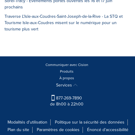
Sorel-Tracy - Événements portes ouvertes les 16 et 17 juin
prochains
Traverse L'Isle-aux-Coudres-Saint-Joseph-de-la-Rive - La STQ et
Tourisme Isle-aux-Coudres misent sur le numérique pour un
tourisme plus vert
Communiquer avec Cision
Produits
À propos
Services
877-269-7890
de 8h00 à 22h00
Modalités d'utilisation
Politique sur la sécurité des données
Plan du site
Paramètres de cookies
Énoncé d'accessibilité