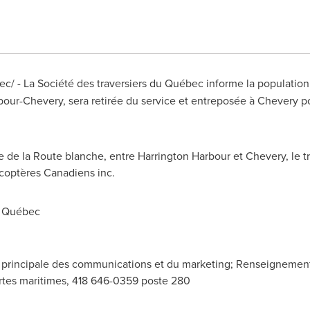
c/ - La Société des traversiers du Québec informe la population
bour-Chevery
, sera retirée du service et entreposée à Chevery po
e de la Route blanche, entre
Harrington Harbour
et Chevery, le 
icoptères Canadiens inc.
u Québec
e principale des communications et du marketing; Renseignements
ertes maritimes, 418 646-0359 poste 280