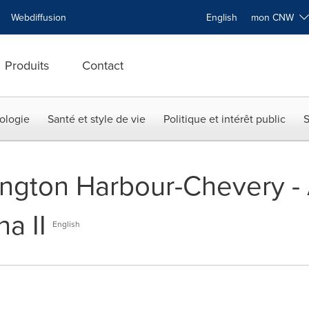
Webdiffusion
English
mon CNW
Produits
Contact
ologie
Santé et style de vie
Politique et intérêt public
S
ington Harbour-Chevery - 
a II
English