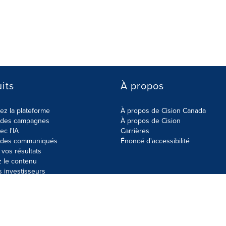
its
À propos
z la plateforme
À propos de Cision Canada
r des campagnes
À propos de Cision
ec l'IA
Carrières
r des communiqués
Énoncé d'accessibilité
vos résultats
z le contenu
s investisseurs