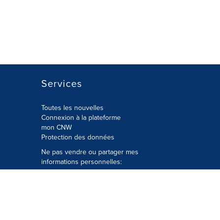
Services
Toutes les nouvelles
Connexion à la plateforme
mon CNW
Protection des données
Ne pas vendre ou partager mes
informations personnelles:
Soumettre à
Privacy@cision.com
Appelez gratuitement notre
département de la protection de la vie
privée: 877-297-8921