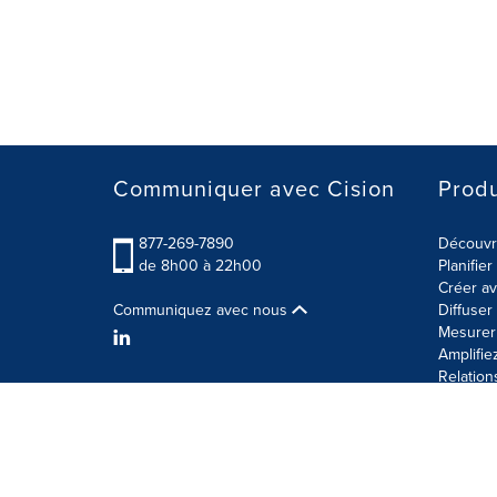
Communiquer avec Cision
Produ
877-269-7890
Découvre
de 8h00 à 22h00
Planifie
Créer av
Communiquez avec nous
Diffuse
Mesurer 
Amplifie
Relation