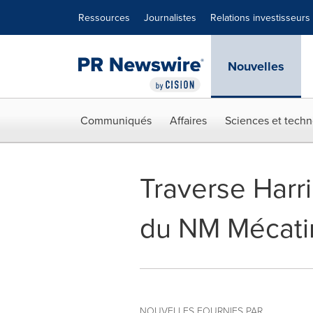
Déclaration d'accessibilité
Sauter la navigation
Ressources
Journalistes
Relations investisseurs
Nouvelles
Communiqués
Affaires
Sciences et techn
Traverse Harr
du NM Mécatin
NOUVELLES FOURNIES PAR