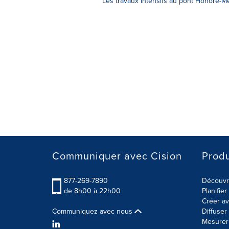
Les travaux intensifs au pont Honoré-Me
Communiquer avec Cision
Produ
877-269-7890
Découvre
de 8h00 à 22h00
Planifie
Créer av
Communiquez avec nous
Diffuse
Mesurer 