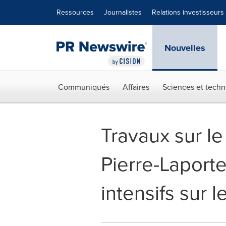
Déclaration d'accessibilité
Sauter la navigation
Ressources
Journalistes
Relations investisseurs
Nouvelles
Communiqués
Affaires
Sciences et techn
Travaux sur le
Pierre-Laporte
intensifs sur l