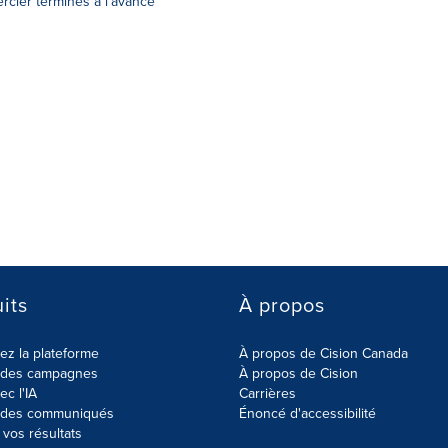
rcier terminés à l'avance
its
À propos
z la plateforme
À propos de Cision Canada
r des campagnes
À propos de Cision
ec l'IA
Carrières
r des communiqués
Énoncé d'accessibilité
vos résultats