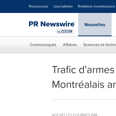
Déclaration d'accessibilité
Sauter la navigation
Ressources
Journalistes
Relations investisseurs
Nouvelles
Communiqués
Affaires
Sciences et techn
Trafic d'armes
Montréalais a
NOUVELLES FOURNIES PAR