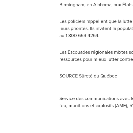
Birmingham
, en
Alabama
, aux États
Les policiers rappellent que la lut
leurs priorités. Ils invitent la popu
au 1 800 659-4264.
Les Escouades régionales mixtes so
ressources pour mieux lutter contre
SOURCE Sûreté du Québec
Service des communications avec le
feu, munitions et explosifs (AME), 