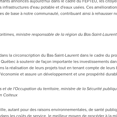
rtants annoncés aujourd'hui dans le cadre du FEPTEU, les citoye
 infrastructures d'eau potable et d'eaux usées. Ces amélioratio
ces de base à notre communauté, contribuant ainsi à rehausser no
ritimes, ministre responsable de la région du Bas-Saint-Laurent
 dans la circonscription du Bas-Saint-Laurent dans le cadre du
ébec à soutenir de façon importante les investissements dans 
s la réalisation de leurs projets tout en tenant compte de leurs b
économie et assure un développement et une prospérité durab
 et de l'Occupation du territoire, ministre de la Sécurité publiq
n Coiteux
ille, autant pour des raisons environnementales, de santé publiqu
dans les coûts de service, le meilleur moyen de procéder à la m