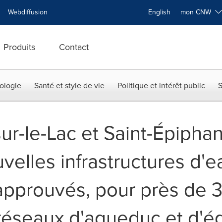
Webdiffusion
English
mon CNW
Produits
Contact
ologie
Santé et style de vie
Politique et intérêt public
S
ur-le-Lac et Saint-Épipha
velles infrastructures d'e
approuvés, pour près de 3,
 réseaux d'aqueduc et d'é