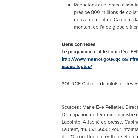
Rappelons que, grâce à son ta
près de 800 millions de dolla
gouvernement du
Canada
à l
montant de l'aide globale à pr
Liens connexes
Le programme d'aide financière FE
http://www.mamot.gouv.qc.ca/infra
usees-fepteu/
SOURCE Cabinet du ministre des Affa
Sources : Marie-Ève Pelletier, Dire
l'Occupation du territoire, ministre
Lapointe, Attaché de presse, Cabine
Laurent, 418 691-5650; Pour informa
de l'Occupation du territoire et du 