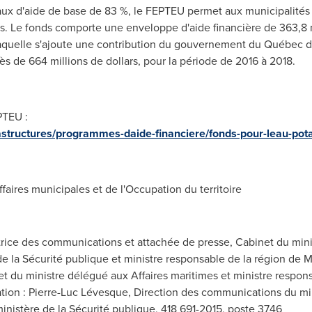
ux d'aide de base de 83 %, le FEPTEU permet aux municipalités 
rs. Le fonds comporte une enveloppe d'aide financière de 363,8 
aquelle s'ajoute une contribution du gouvernement du Québec de 
ès de 664 millions de dollars, pour la période de 2016 à 2018.
PTEU :
structures/programmes-daide-financiere/fonds-pour-leau-pota
ires municipales et de l'Occupation du territoire
ctrice des communications et attachée de presse, Cabinet du mini
 de la Sécurité publique et ministre responsable de la région de 
t du ministre délégué aux Affaires maritimes et ministre respons
tion : Pierre-Luc Lévesque, Direction des communications du min
ministère de la Sécurité publique, 418 691-2015, poste 3746