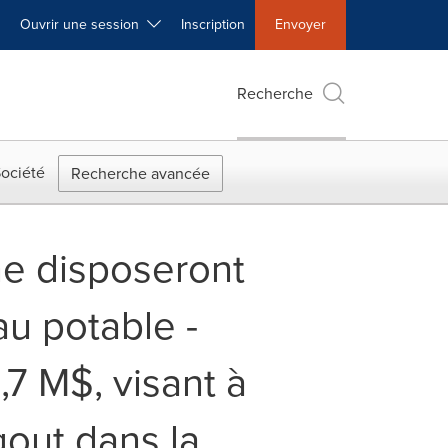
Ouvrir une session
Inscription
Envoyer
Recherche
ociété
Recherche avancée
ne disposeront
au potable -
7 M$, visant à
gout dans la