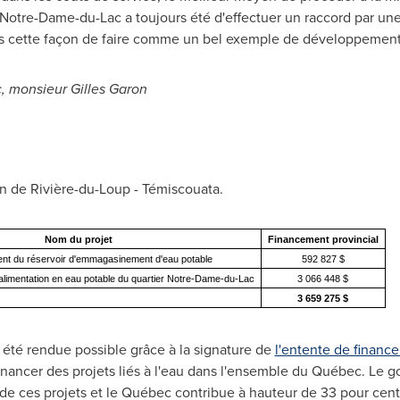
Notre-Dame-du-Lac
a toujours été d'effectuer un raccord par un
ns cette façon de faire comme un bel exemple de développement
c, monsieur
Gilles Garon
ion de Rivière-du-Loup - Témiscouata.
Nom du projet
Financement provincial
t du réservoir d'emmagasinement d'eau potable
592 827 $
alimentation en eau potable du quartier Notre-Dame-du-Lac
3 066 448 $
3 659 275 $
a été rendue possible grâce à la signature de
l'entente de financ
financer des projets liés à l'eau dans l'ensemble du Québec. Le 
e ces projets et le Québec contribue à hauteur de 33 pour cent