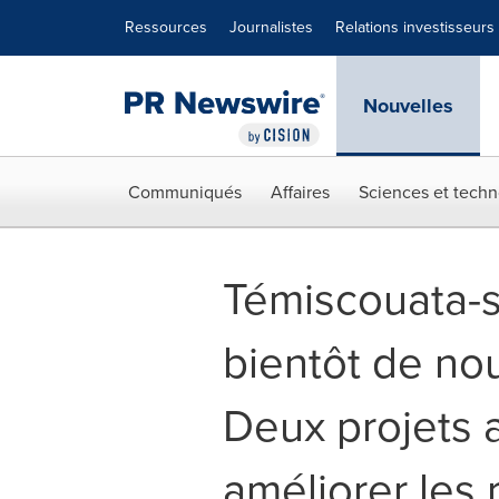
Déclaration d'accessibilité
Sauter la navigation
Ressources
Journalistes
Relations investisseurs
Nouvelles
Communiqués
Affaires
Sciences et techn
Témiscouata-s
bientôt de nou
Deux projets 
améliorer les