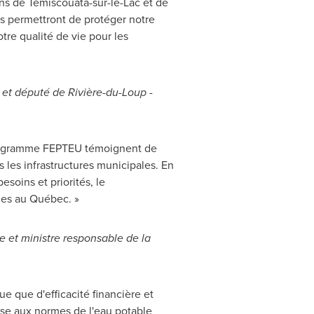
ns de Témiscouata-sur-le-Lac et de
ns permettront de protéger notre
tre qualité de vie pour les
 et député de Rivière-du-Loup -
 programme FEPTEU témoignent de
les infrastructures municipales. En
esoins et priorités, le
les au Québec. »
ue et ministre responsable de la
e que d'efficacité financière et
ise aux normes de l'eau potable