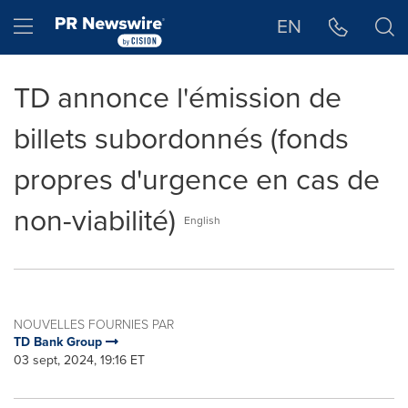
Déclaration d'accessibilité
Sauter la navigation
Hamburger menu
EN
TD annonce l'émission de
billets subordonnés (fonds
propres d'urgence en cas de
non-viabilité)
English
NOUVELLES FOURNIES PAR
TD Bank Group
03 sept, 2024, 19:16 ET