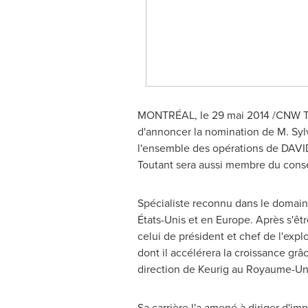
MONTRÉAL, le 29 mai 2014 /CNW T
d'annoncer la nomination de
M. Syl
l'ensemble des opérations de DAV
Toutant sera aussi membre du conse
Spécialiste reconnu dans le domai
États-Unis et en
Europe
. Après s'êtr
celui de président et chef de l'expl
dont il accélérera la croissance grâ
direction de Keurig au Royaume-Un
Sa carrière l'a amené à diriger d'i