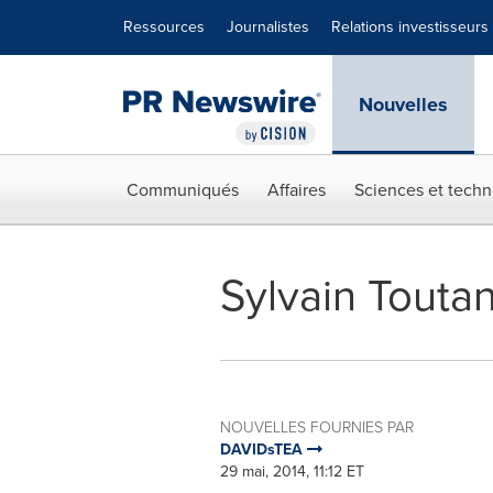
Déclaration d'accessibilité
Sauter la navigation
Ressources
Journalistes
Relations investisseurs
Nouvelles
Communiqués
Affaires
Sciences et techn
Sylvain Touta
NOUVELLES FOURNIES PAR
DAVIDsTEA
29 mai, 2014, 11:12 ET