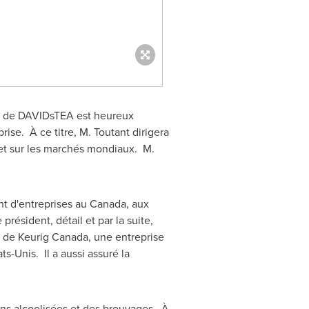
on de DAVIDsTEA est heureux
prise. À ce titre, M. Toutant dirigera
 et sur les marchés mondiaux. M.
t d'entreprises au
Canada
, aux
président, détail et par la suite,
t de Keurig Canada, une entreprise
s-Unis. Il a aussi assuré la
ons alcoolisées et des breuvages. À