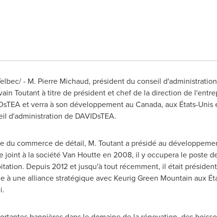
elbec/ -
M. Pierre Michaud
, président du conseil d'administrati
vain Toutant
à titre de président et chef de la direction de l'entre
IDsTEA et verra à son développement au
Canada
, aux États-Unis
il d'administration de DAVIDsTEA.
ne du commerce de détail, M. Toutant a présidé au développemen
e joint à la société
Van Houtte
en 2008, il y occupera le poste de 
oitation. Depuis
2012 et
jusqu'à tout récemment, il était présiden
ce à une alliance stratégique avec Keurig Green Mountain aux État
i.
mportantes bannières dans le domaine de la rénovation, des boiss