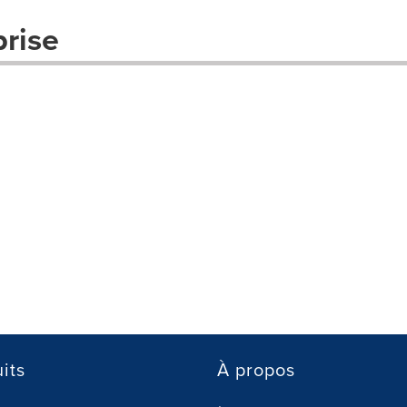
prise
its
À propos