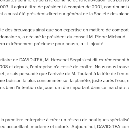
3, il agira à titre de président à compter de 2001, contribuant à
t a aussi été président-directeur général de la Société des alc
trie des breuvages ainsi que son expertise en matière de comp
 domaine », a déclaré le président du conseil
M. Pierre Michaud
. 
era extrêmement précieuse pour nous », a-t-il ajouté.
oritaire de DAVIDsTEA,
M. Herschel Segal
s'est dit extrêmement h
008 et
depuis, l'entreprise n'a cessé de croitre. Nous nous tro
je suis persuadé que l'arrivée de M. Toutant à la tête de l'entre
ième boisson la plus consommée sur la planète, juste après l'eau,
s bien l'intention de jouer un rôle important dans ce marché », a-
 première entreprise à créer un réseau de boutiques spécialis
lieu accueillant, moderne et coloré. Aujourd'hui, DAVIDsTEA co