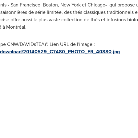
nis -
San Francisco
,
Boston
,
New York
et
Chicago
- qui propose u
saisonnières de série limitée, des thés classiques traditionnels 
rise offre aussi la plus vaste collection de thés et infusions bi
é à Montréal.
upe CNW/DAVIDsTEA)". Lien URL de l'image :
ges/download/20140529_C7480_PHOTO_FR_40880.jpg