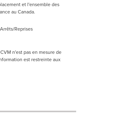
placement et l'ensemble des
réance au
Canada
.
rrêts/Reprises
CRCVM n'est pas en mesure de
nformation est restreinte aux