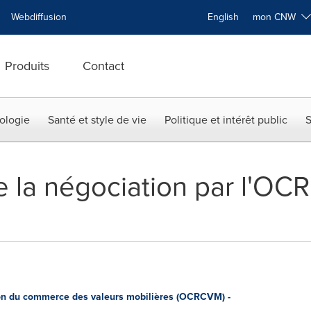
Webdiffusion
English
mon CNW
Produits
Contact
ologie
Santé et style de vie
Politique et intérêt public
S
 la négociation par l'O
n du commerce des valeurs mobilières (OCRCVM) -