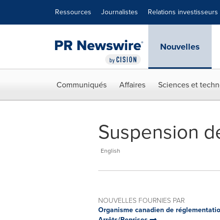
Déclaration d'accessibilité
Sauter la navigation
Ressources
Journalistes
Relations investisseurs
Nouvelles
Communiqués
Affaires
Sciences et techn
Suspension de
English
NOUVELLES FOURNIES PAR
Organisme canadien de réglementatio
Arrêts/Reprises