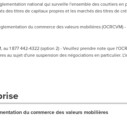
lementation national qui surveille l'ensemble des courtiers en 
és des titres de capitaux propres et les marchés des titres de c
lementation du commerce des valeurs mobilières (OCRCVM) - A
 au 1 877 442-4322 (option 2) - Veuillez prendre note que l'O
es au sujet d'une suspension des négociations en particulier. L'i
prise
entation du commerce des valeurs mobilières