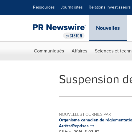
Déclaration d'accessibilité
Sauter la navigation
Ressources
Journalistes
Relations investisseurs
Nouvelles
Communiqués
Affaires
Sciences et techn
Suspension de
NOUVELLES FOURNIES PAR
Organisme canadien de réglementatio
Arrêts/Reprises
03 juin, 2016, 11:03 ET