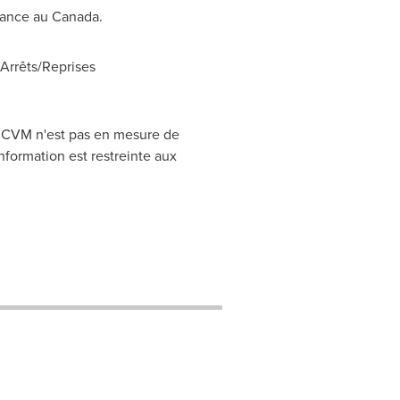
réance au
Canada
.
rrêts/Reprises
CRCVM n'est pas en mesure de
nformation est restreinte aux