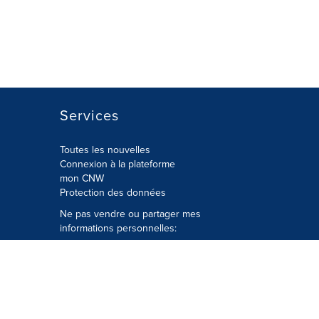
Services
Toutes les nouvelles
Connexion à la plateforme
mon CNW
Protection des données
Ne pas vendre ou partager mes
informations personnelles:
Soumettre à
Privacy@cision.com
Appelez gratuitement notre
département de la protection de la vie
privée: 877-297-8921