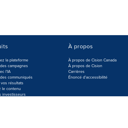
its
À propos
z la plateforme
À propos de Cision Canada
r des campagnes
À propos de Cision
ec l'IA
Carrières
r des communiqués
Énoncé d'accessibilité
vos résultats
z le contenu
s investisseurs