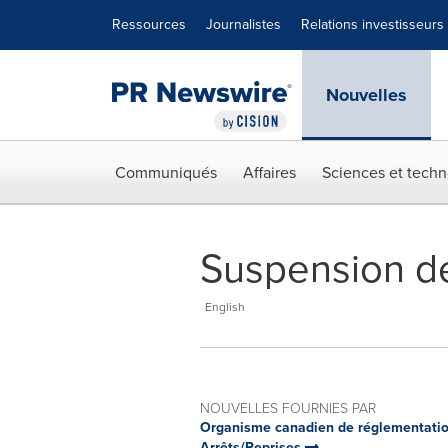
Déclaration d'accessibilité
Sauter la navigation
Ressources
Journalistes
Relations investisseurs
Nouvelles
Communiqués
Affaires
Sciences et techn
Suspension d
English
NOUVELLES FOURNIES PAR
Organisme canadien de réglementatio
Arrêts/Reprises