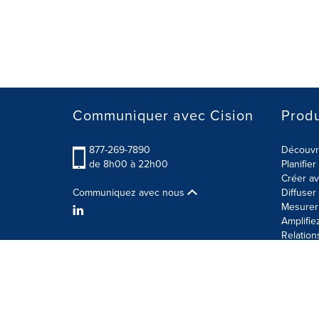
Communiquer avec Cision
Produ
877-269-7890
Découvre
de 8h00 à 22h00
Planifie
Créer av
Communiquez avec nous
Diffuse
Mesurer 
Amplifie
Relation