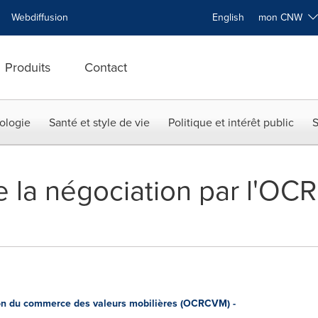
Webdiffusion
English
mon CNW
Produits
Contact
ologie
Santé et style de vie
Politique et intérêt public
S
e la négociation par l'O
n du commerce des valeurs mobilières (OCRCVM) -