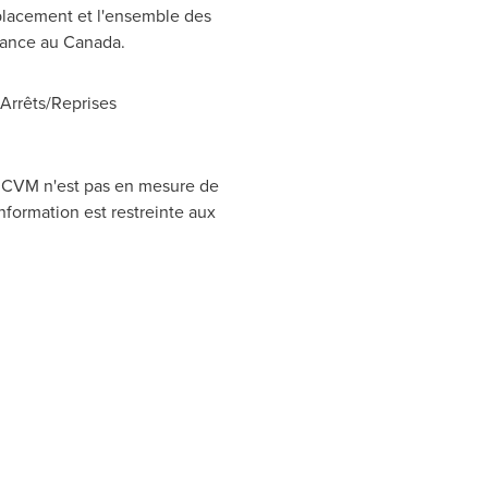
placement et l'ensemble des
réance au
Canada
.
rrêts/Reprises
CRCVM n'est pas en mesure de
nformation est restreinte aux