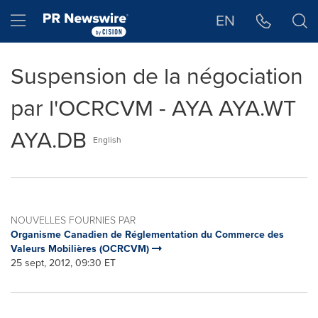
Déclaration d'accessibilité
Sauter la navigation
Hamburger menu
EN
Suspension de la négociation
par l'OCRCVM - AYA AYA.WT
AYA.DB
English
NOUVELLES FOURNIES PAR
Organisme Canadien de Réglementation du Commerce des
Valeurs Mobilières (OCRCVM)
25 sept, 2012, 09:30 ET