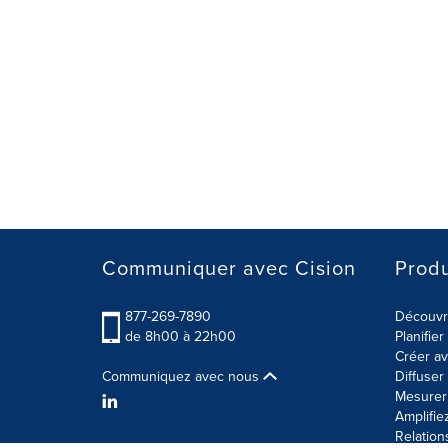
Communiquer avec Cision
Produ
877-269-7890
Découvre
de 8h00 à 22h00
Planifie
Créer av
Communiquez avec nous
Diffuse
Mesurer 
Amplifie
Relation