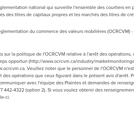
lementation national qui surveille l'ensemble des courtiers en 
és des titres de capitaux propres et les marchés des titres de c
lementation du commerce des valeurs mobilières (OCRCVM) - A
sur la politique de l'OCRCVM relative à l'arrêt des opérations, ve
emps opportun (http://www.ocrcvm.ca/industry/marketmonitoringa
w.ocrcvm.ca. Veuillez noter que le personnel de l'OCRCVM n'est 
 des opérations que ceux figurant dans le présent avis d'arrêt.
ommuniquer avec l'équipe des Plaintes et demandes de renseig
7 442-4322 (option 2). Si vous voulez obtenir des renseignements
e-ci.