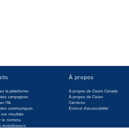
its
À propos
z la plateforme
À propos de Cision Canada
r des campagnes
À propos de Cision
ec l'IA
Carrières
r des communiqués
Énoncé d'accessibilité
vos résultats
z le contenu
s investisseurs