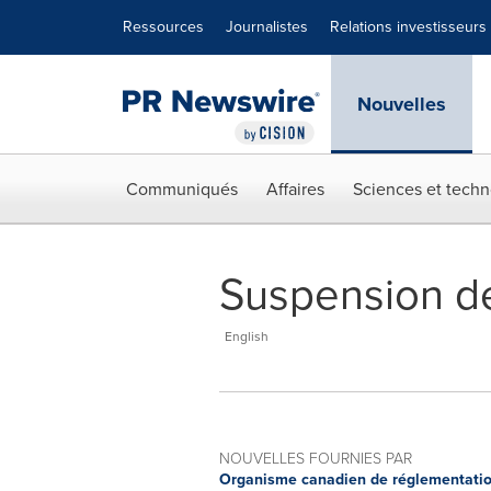
Déclaration d'accessibilité
Sauter la navigation
Ressources
Journalistes
Relations investisseurs
Nouvelles
Communiqués
Affaires
Sciences et techn
Suspension de
English
NOUVELLES FOURNIES PAR
Organisme canadien de réglementatio