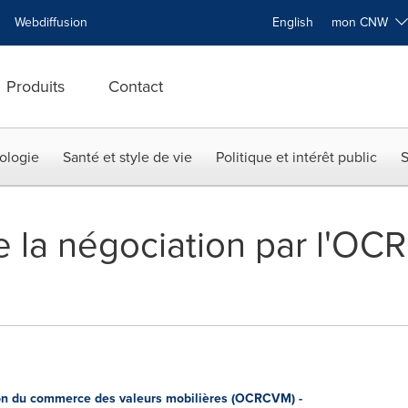
Webdiffusion
English
mon CNW
Produits
Contact
ologie
Santé et style de vie
Politique et intérêt public
S
 la négociation par l'OC
n du commerce des valeurs mobilières (OCRCVM) -