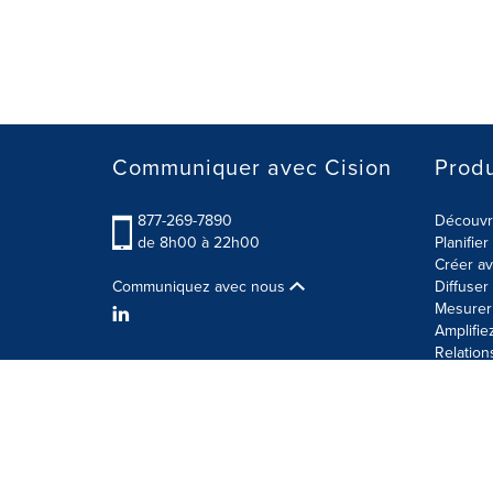
Communiquer avec Cision
Produ
877-269-7890
Découvre
de 8h00 à 22h00
Planifie
Créer av
Communiquez avec nous
Diffuse
Mesurer 
Amplifie
Relation