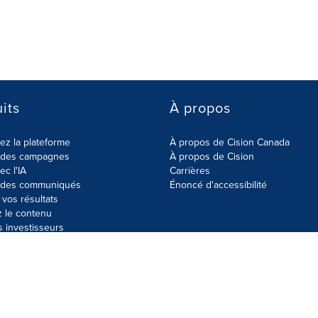
its
À propos
z la plateforme
À propos de Cision Canada
r des campagnes
À propos de Cision
ec l'IA
Carrières
r des communiqués
Énoncé d'accessibilité
vos résultats
z le contenu
s investisseurs