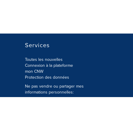
Services
Toutes les nouvelles
Connexion à la plateforme
mon CNW
Protection des données
Ne pas vendre ou partager mes
informations personnelles:
Soumettre à
Privacy@cision.com
Appelez gratuitement notre
département de la protection de la vie
privée: 877-297-8921