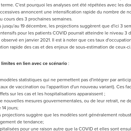
terme. C'est pourquoi les analyses ont été répétées avec les don
cessives annoncent une intensification rapide du nombre de nou
au cours des 3 prochaines semaines.
 jusqu'au 19 décembre, les projections suggèrent que d'ici 3 sem
s intensifs pour les patients COVID pourrait atteindre le niveau 3 
servé en janvier 2021. Il est à noter que ces taux d'occupation 
tion rapide des cas et des enjeux de sous-estimation de ceux-ci
 limites en lien avec ce scénario
:
modèles statistiques qui ne permettent pas d'intégrer par anticip
aux de vaccination ou l'apparition d'un nouveau variant). Ces fa
fets sur les cas et les hospitalisations apparaissent ;
de nouvelles mesures gouvernementales, ou de leur retrait, ne d
 14 jours;
s projections suggère que les modèles sont généralement robust
angement de tendance;
italisées pour une raison autre que la COVID et elles sont ensuit