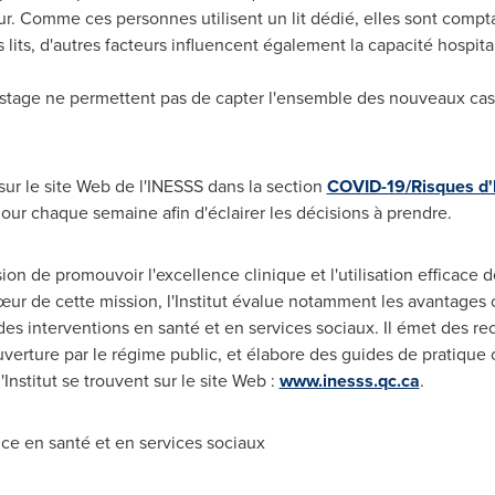
ur. Comme ces personnes utilisent un lit dédié, elles sont compt
s lits, d'autres facteurs influencent également la capacité hospit
stage ne permettent pas de capter l'ensemble des nouveaux cas, 
sur le site Web de l'INESSS dans la section
COVID-19/Risques d'h
à jour chaque semaine afin d'éclairer les décisions à prendre.
n de promouvoir l'excellence clinique et l'utilisation efficace d
œur de cette mission, l'Institut évalue notamment les avantages c
es interventions en santé et en services sociaux. Il émet des r
ouverture par le régime public, et élabore des guides de pratique c
'Institut se trouvent sur le site Web :
www.inesss.qc.ca
.
ce en santé et en services sociaux