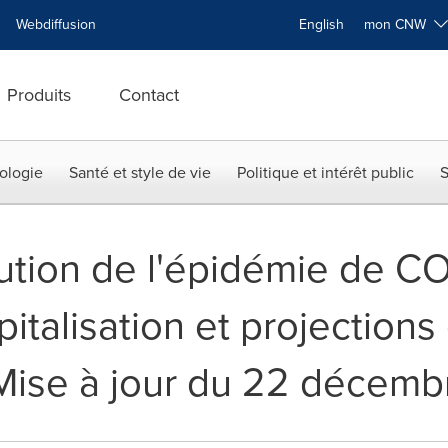
Webdiffusion
English
mon CNW
Produits
Contact
ologie
Santé et style de vie
Politique et intérêt public
S
lution de l'épidémie de CO
italisation et projection
- Mise à jour du 22 décem