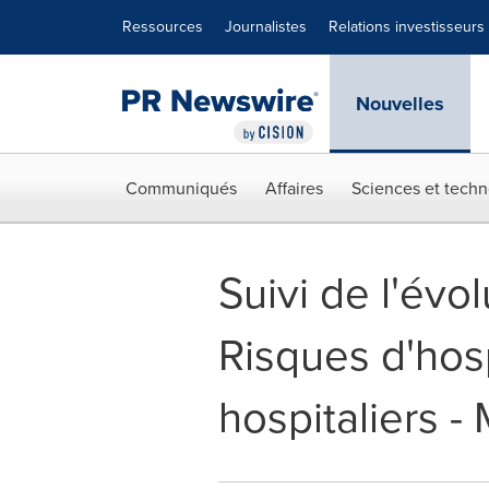
Déclaration d'accessibilité
Sauter la navigation
Ressources
Journalistes
Relations investisseurs
Nouvelles
Communiqués
Affaires
Sciences et techn
Suivi de l'évo
Risques d'hosp
hospitaliers 