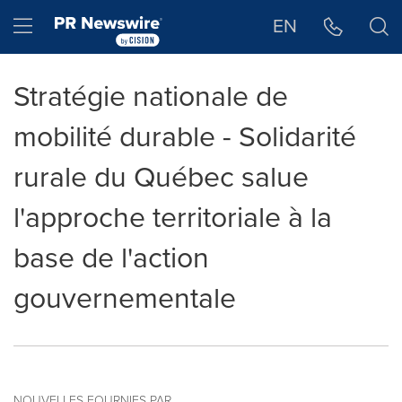
Déclaration d'accessibilité
Sauter la navigation
Hamburger menu
EN
Stratégie nationale de
mobilité durable - Solidarité
rurale du Québec salue
l'approche territoriale à la
base de l'action
gouvernementale
NOUVELLES FOURNIES PAR