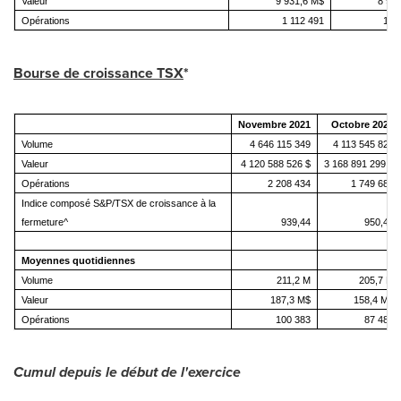
Valeur
9 931,6 M$
8 95
Opérations
1 112 491
1 2
Bourse de croissance TSX
*
Novembre 2021
Octobre 2021
Volume
4 646 115 349
4 113 545 824
Valeur
4 120 588 526 $
3 168 891 299 $
Opérations
2 208 434
1 749 686
Indice composé S&P/TSX de croissance à la
fermeture^
939,44
950,43
Moyennes quotidiennes
Volume
211,2 M
205,7 M
Valeur
187,3 M$
158,4 M$
Opérations
100 383
87 484
Cumul depuis le début de l'exercice