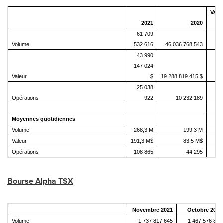
Varia
2021
2020
61 709
Volume
532 616
46 036 768 543
+
43 990
147 024
Valeur
$
19 288 819 415 $
+1
25 038
Opérations
922
10 232 189
+1
Moyennes quotidiennes
Volume
268,3 M
199,3 M
+
Valeur
191,3 M$
83,5 M$
+1
Opérations
108 865
44 295
+1
Bourse Alpha TSX
Novembre 2021
Octobre 2021
Volume
1 737 817 645
1 467 576 833