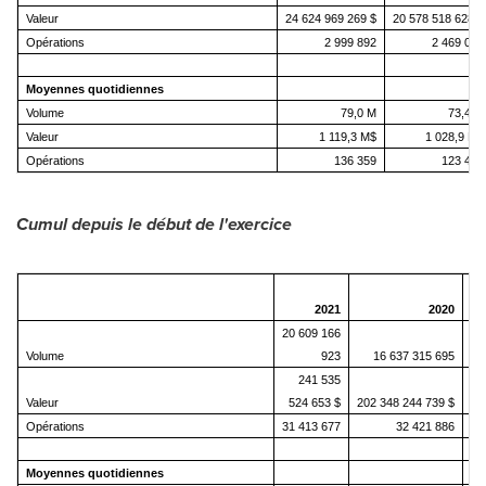
Valeur
24 624 969 269 $
20 578 518 628 $
Opérations
2 999 892
2 469 067
Moyennes quotidiennes
Volume
79,0 M
73,4 M
Valeur
1 119,3 M$
1 028,9 M$
Opérations
136 359
123 453
Cumul depuis le début de l'exercice
Va
2021
2020
20 609 166
Volume
923
16 637 315 695
241 535
Valeur
524 653 $
202 348 244 739 $
Opérations
31 413 677
32 421 886
Moyennes quotidiennes