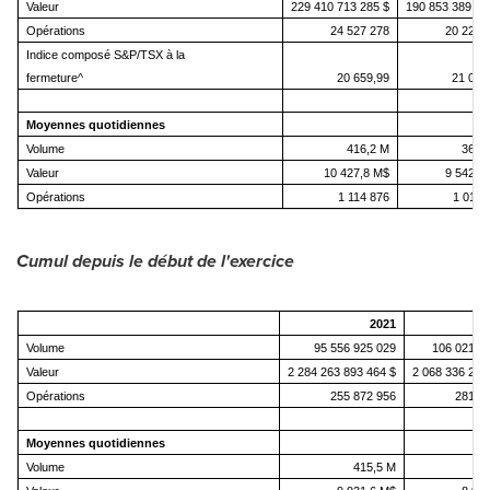
Valeur
229 410 713 285 $
190 853 389 03
Opérations
24 527 278
20 226 
Indice composé S&P/TSX à la
fermeture^
20 659,99
21 037
Moyennes quotidiennes
Volume
416,2 M
362,
Valeur
10 427,8 M$
9 542,7
Opérations
1 114 876
1 011 
Cumul depuis le début de l'exercice
2021
Volume
95 556 925 029
106 021 9
Valeur
2 284 263 893 464 $
2 068 336 260
Opérations
255 872 956
281 0
Moyennes quotidiennes
Volume
415,5 M
4