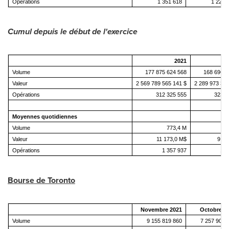
Opérations
1 351 618
1 222 
Cumul depuis le début de l'exercice
2021
Volume
177 875 624 568
168 696 0
Valeur
2 569 789 565 141 $
2 289 973 324
Opérations
312 325 555
323 6
Moyennes quotidiennes
Volume
773,4 M
7
Valeur
11 173,0 M$
9 91
Opérations
1 357 937
1 4
Bourse de
Toronto
Novembre 2021
Octobre 2
Volume
9 155 819 860
7 257 907 