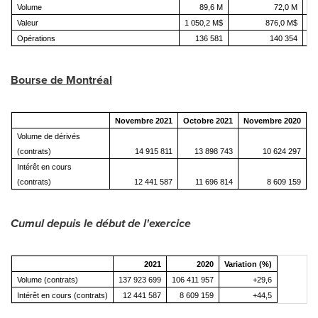
Volume
89,6 M
72,0 M
Valeur
1 050,2 M$
876,0 M$
Opérations
136 581
140 354
Bourse de Montréal
Novembre 2021
Octobre 2021
Novembre 2020
Volume de dérivés
(contrats)
14 915 811
13 898 743
10 624 297
Intérêt en cours
(contrats)
12 441 587
11 696 814
8 609 159
Cumul depuis le début de l'exercice
2021
2020
Variation (%)
Volume (contrats)
137 923 699
106 411 957
+29,6
Intérêt en cours (contrats)
12 441 587
8 609 159
+44,5