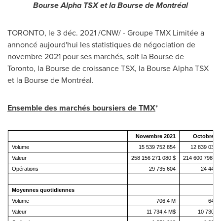
Bourse Alpha TSX et
la Bourse de Montréal
TORONTO
, le 3 déc. 2021 /CNW/ - Groupe TMX Limitée a
annoncé aujourd'hui les statistiques de négociation de
novembre 2021 pour ses marchés, soit la Bourse de
Toronto
, la Bourse de croissance TSX, la Bourse Alpha TSX
et la Bourse de Montréal.
Ensemble des marchés boursiers de TMX
*
Novembre 2021
Octobre 2
Volume
15 539 752 854
12 839 030 
Valeur
258 156 271 080 $
214 600 798 95
Opérations
29 735 604
24 445 
Moyennes quotidiennes
Volume
706,4 M
642,
Valeur
11 734,4 M$
10 730,0