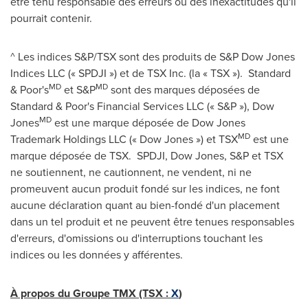
être tenu responsable des erreurs ou des inexactitudes qu'il
pourrait contenir.
^ Les indices S&P/TSX sont des produits de S&P Dow Jones
Indices LLC (« SPDJI ») et de TSX Inc. (la « TSX »). Standard
MD
MD
& Poor's
et S&P
sont des marques déposées de
Standard & Poor's Financial Services LLC (« S&P »), Dow
MD
Jones
est une marque déposée de Dow Jones
MD
Trademark Holdings LLC (« Dow Jones ») et TSX
est une
marque déposée de TSX. SPDJI, Dow Jones, S&P et TSX
ne soutiennent, ne cautionnent, ne vendent, ni ne
promeuvent aucun produit fondé sur les indices, ne font
aucune déclaration quant au bien-fondé d'un placement
dans un tel produit et ne peuvent être tenues responsables
d'erreurs, d'omissions ou d'interruptions touchant les
indices ou les données y afférentes.
À propos du Groupe TMX (TSX :
X
)