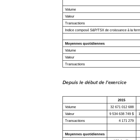
Volume
Valeur
Transactions
Indice composé S&P/TSX de croissance à la fer
Moyennes quotidiennes
Volume
Valeur
Transactions
Depuis le début de l'exercice
2015
Volume
32 671 012 688
Valeur
9 534 638 749 $
1
Transactions
4 171 279
Moyennes quotidiennes