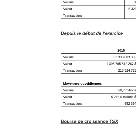
Volume
3
Valeur
5 321
Transactions
Depuis le début de l'exercice
2015
Volume
82 338 003 35
Valeur
1 306 765 812 267 
Transactions
213 524 72
Moyennes quotidiennes
Volume
328,7 million
Valeur
5 216,6 millions 
Transactions
852 39
Bourse de croissance TSX