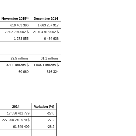
Novembre 2015**
Décembre 2014
619 483 396
1 663 257 917
7 802 794 002 $
21 404 918 002 $
1 273 855
6 484 638
29,5 millions
81,1 millions
371,6 millions $
1 044,1 millions $
60 660
316 324
2014
Variation (%)
17 356 411 779
-27,8
227 200 249 570 $
-27,2
61 349 409
-28,2