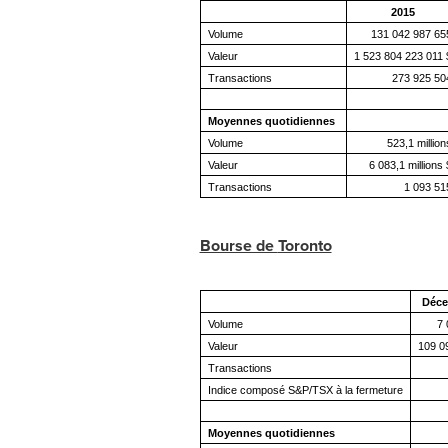
2015
Volume
131 042 987 65
Valeur
1 523 804 223 011 
Transactions
273 925 50
Moyennes quotidiennes
Volume
523,1 million
Valeur
6 083,1 millions 
Transactions
1 093 51
Bourse de
Toronto
Déce
Volume
7 
Valeur
109 0
Transactions
Indice composé S&P/TSX à la fermeture
Moyennes quotidiennes