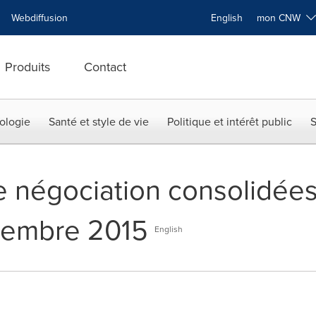
Webdiffusion
English
mon CNW
Produits
Contact
ologie
Santé et style de vie
Politique et intérêt public
S
de négociation consolidée
cembre 2015
English