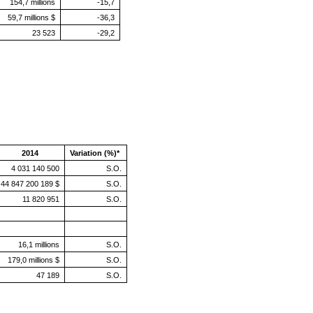
154,7 millions
-15,7
59,7 millions $
-36,3
23 523
-29,2
2014
Variation (%)*
4 031 140 500
S.O.
44 847 200 189 $
S.O.
11 820 951
S.O.
16,1 millions
S.O.
179,0 millions $
S.O.
47 189
S.O.