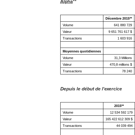
Alpha
**
Décembre 2015**
Volume
641 880 729
Valeur
9 651 761 617 $
Transactions
1 603 916
Moyennes quotidiennes
Volume
31,3 Millions
Valeur
470,8 millions $
Transactions
78 240
Depuis le début de l'exercice
2015**
Volume
12 534 592 179
Valeur
165 422 612 309 $
Transactions
44 039 494