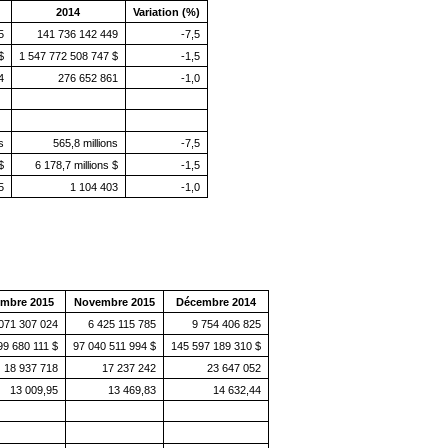
2014
Variation (%)
5
141 736 142 449
-7,5
$
1 547 772 508 747 $
-1,5
4
276 652 861
-1,0
s
565,8 millions
-7,5
$
6 178,7 millions $
-1,5
5
1 104 403
-1,0
mbre 2015
Novembre 2015
Décembre 2014
071 307 024
6 425 115 785
9 754 406 825
99 680 111 $
97 040 511 994 $
145 597 189 310 $
18 937 718
17 237 242
23 647 052
13 009,95
13 469,83
14 632,44