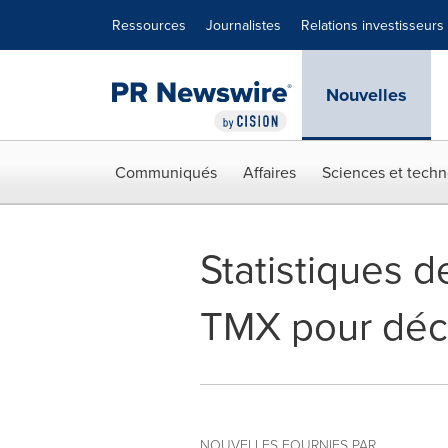
Déclaration d'accessibilité
Sauter la navigation
Ressources
Journalistes
Relations investisseurs
Nouvelles
Communiqués
Affaires
Sciences et techn
Statistiques 
TMX pour dé
NOUVELLES FOURNIES PAR