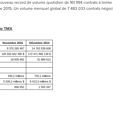
nouveau record de volume quotidien de 161 994 contrats à terme 
bre 2015. Un volume mensuel global de 7 483 033 contrats négoci
 de TMX
Novembre 2015
Décembre 2014
9 370 265 467
14 762 539 608
105 550 942 385 $
172 471 866 139 $
18 835 992
31 884 612
446,2 millions
720,1 millions
5 026,2 millions $
8 413,3 millions $
896 952
1 555 347