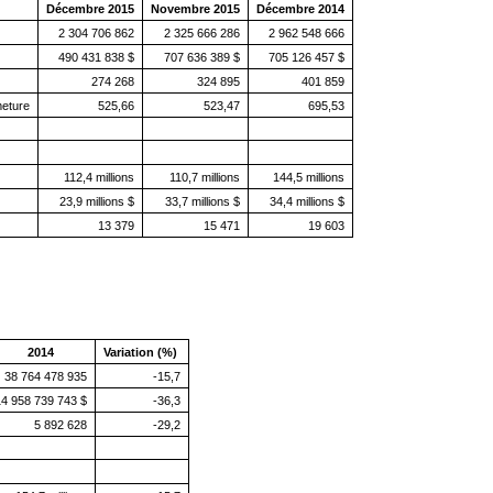
Décembre 2015
Novembre 2015
Décembre 2014
2 304 706 862
2 325 666 286
2 962 548 666
490 431 838 $
707 636 389 $
705 126 457 $
274 268
324 895
401 859
meture
525,66
523,47
695,53
112,4 millions
110,7 millions
144,5 millions
23,9 millions $
33,7 millions $
34,4 millions $
13 379
15 471
19 603
2014
Variation (%)
38 764 478 935
-15,7
4 958 739 743 $
-36,3
5 892 628
-29,2