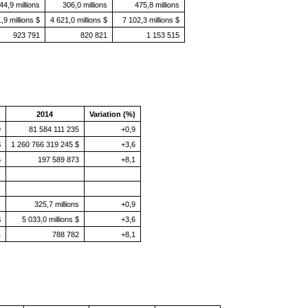
44,9 millions
306,0 millions
475,8 millions
,9 millions $
4 621,0 millions $
7 102,3 millions $
923 791
820 821
1 153 515
2014
Variation (%)
9
81 584 111 235
+0,9
$
1 260 766 319 245 $
+3,6
5
197 589 873
+8,1
s
325,7 millions
+0,9
$
5 033,0 millions $
+3,6
4
788 782
+8,1