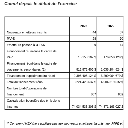
Cumul depuis le début de l'exercice
V
2023
2022
Nouveaux émetteurs inscrits
44
87
PAPE
28
70
Émetteurs passés à la TSX
9
14
Financement réuni dans le cadre de
PAPE
15 150 107 $
176 050 129 $
Financement réuni dans le cadre de
placements secondaires (1)
812 872 406 $
1 038 204 824 $
Financement supplémentaire réuni
2 396 406 124 $
3 290 064 679 $
Total du financement réuni
3 224 428 637 $
4 504 319 632 $
Nombre total d'opérations de
financement
807
802
Capitalisation boursière des émissions
inscrites
74 034 536 305 $
74 871 163 027 $
** Comprend NEX (ne s'applique pas aux nouveaux émetteurs inscrits, aux PAPE et