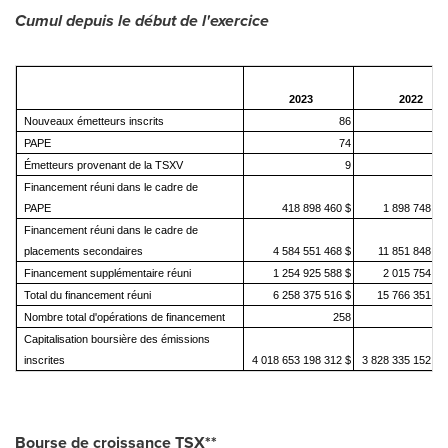
Cumul depuis le début de l'exercice
2023
2022
Nouveaux émetteurs inscrits
86
PAPE
74
Émetteurs provenant de la TSXV
9
Financement réuni dans le cadre de
PAPE
418 898 460 $
1 898 748 82
Financement réuni dans le cadre de
placements secondaires
4 584 551 468 $
11 851 848 86
Financement supplémentaire réuni
1 254 925 588 $
2 015 754 24
Total du financement réuni
6 258 375 516 $
15 766 351 93
Nombre total d'opérations de financement
258
Capitalisation boursière des émissions
inscrites
4 018 653 198 312 $
3 828 335 152 38
Bourse de croissance TSX
**