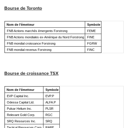
Bourse de
Toronto
Nom de l'émetteur
Symbole
FNB Actions marchés émergents Forstrong
FEME
FNB Actions mondiales ex-Amérique du Nord Forstrong
FINE
FNB mondial croissance Forstrong
FGRW
FNB mondial revenus Forstrong
FINC
Bourse de croissance TSX
Nom de l'émetteur
Symbole
EVP Capital Inc.
EVP.P
Odessa Capital Ltd.
ALFA.P
Pulsar Helium Inc.
PLSR
Relevant Gold Corp.
RGC
SRQ Resources Inc.
SRQ
Tactical Resources Corp.
RARE