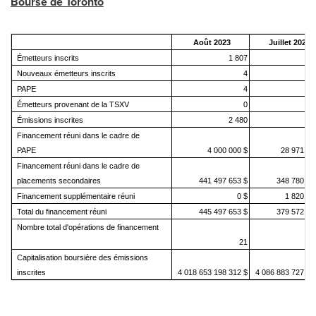
Bourse de
Toronto
Août 2023
Juillet 2023
Émetteurs inscrits
1 807
1 
Nouveaux émetteurs inscrits
4
PAPE
4
Émetteurs provenant de la TSXV
0
Émissions inscrites
2 480
2 
Financement réuni dans le cadre de
PAPE
4 000 000 $
28 971 72
Financement réuni dans le cadre de
placements secondaires
441 497 653 $
348 780 09
Financement supplémentaire réuni
0 $
1 820 86
Total du financement réuni
445 497 653 $
379 572 68
Nombre total d'opérations de financement
21
Capitalisation boursière des émissions
inscrites
4 018 653 198 312 $
4 086 883 727 79