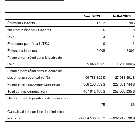
Août 2023
Juillet 2023
Émetteurs inscrits
1 912
1 908
Nouveaux émetteurs inscrits
6
9
PAPE
3
4
Émetteurs passés à la TSX
0
1
Émissions inscrites
2 008
2 001
Financement réuni dans le cadre de
PAPE
5 048 757 $
1 280 000 $
Financement réuni dans le cadre de
placements secondaires (1)
96 788 892 $
27 938 491 $
Financement supplémentaire réuni
366 103 839 $
227 831 744 $
Total du financement réuni
467 941 488 $
257 050 235 $
Nombre total d'opérations de financement
75
86
Capitalisation boursière des émissions
inscrites
74 034 536 305 $
77 832 217 190 $
7