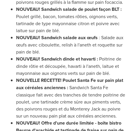
poivrons rouges grillés à la flamme sur pain focaccia.
NOUVEAU! Sandwich salade de poulet façon BLT :
Poulet grillé, bacon, tomates rôties, oignons verts,
tartinade de type mayonnaise citron et poivre avec
laitue sur pain de blé.
NOUVEAU! Sandwich salade aux œufs
: Salade aux
œufs avec ciboulette, relish à l'aneth et roquette sur
pain de blé.
NOUVEAU! Sandwich dinde et havarti :
Poitrine de
dinde rôtie et découpée, havarti à l'aneth, laitue et
mayonnaise aux oignons verts sur pain de blé.
NOUVELLE RECETTE
! Poulet Santa Fe sur pain plat
aux céréales anciennes :
Sandwich Santa Fe
classique fait avec des tranches de tendre poitrine de
poulet, une tartinade crème sûre aux piments verts,
des poivrons rouges et du Monterey Jack au poivre
sur un nouveau pain plat aux céréales anciennes.
NOUVEAU! Offre d'une durée limitée - boîte bistro
Beurre d'arachide et tartinade de fraise sur pain de