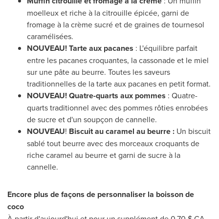
Muffin citrouille et fromage à la crème
: Un muffin
moelleux et riche à la citrouille épicée, garni de
fromage à la crème sucré et de graines de tournesol
caramélisées.
NOUVEAU! Tarte aux pacanes
: L'équilibre parfait
entre les pacanes croquantes, la cassonade et le miel
sur une pâte au beurre. Toutes les saveurs
traditionnelles de la tarte aux pacanes en petit format.
NOUVEAU! Quatre-quarts aux pommes
: Quatre-
quarts traditionnel avec des pommes rôties enrobées
de sucre et d'un soupçon de cannelle.
NOUVEAU
!
Biscuit au caramel au beurre :
Un biscuit
sablé tout beurre avec des morceaux croquants de
riche caramel au beurre et garni de sucre à la
cannelle.
Encore plus de façons de personnaliser la boisson de
coco
À partir d'aujourd'hui et pour un supplément de 0,70 $ CA,