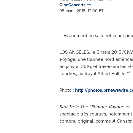
CineConcerts
05 mars, 2015, 12:00 ET
-- Événement en salle retraçant pou
LOS ANGELES
, le 5 mars 2015 /CN
Voyage,
une tournée nord-américain
en janvier
2016, et
traversera les Ét
er
Londres, au
Royal Albert Hall
, le 1
Photo :
http://photos.prnewswire
Star Trek: The Ultimate Voyage
est 
spectacle très courues, notammen
contenu original, comme
A Christ