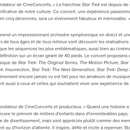
ondateur de CineConcerts, « La franchise
Star Trek
est depuis de
nificative de notre culture. Ce concert, une expérience passionn
ant cinq décennies, sera un événement fabuleux et mémorable. 
end un impressionnant orchestre symphonique en direct et une 
s de tous âges et de tous milieux vont découvrir les réalisations
que les séquences les plus emblématiques, aussi bien au cinéma q
finition sur un écran géant de 40 pieds. Le concert proposera d
usique de
Star Trek: The Original Series, The Motion Picture, Star 
: Insurrection, Star Trek: The Next Generation, Star Trek: Deep
énement encore jamais vu est fait pour les amateurs de musique, 
ent aussi à ceux et celles qui souhaitent vivre une expérience de
fondateur de CineConcerts et producteur, « Quand une histoire a 
ncore le prénom de milliers d'enfants dans d'innombrables pays,
 de divertissement, mais sont appréciés plutôt comme des memb
t ou d'horizon d'attente. Il inspire, défie et incite à repenser. S