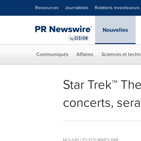
Déclaration d'accessibilité
Sauter la navigation
Ressources
Journalistes
Relations investisseurs
Nouvelles
Communiqués
Affaires
Sciences et techn
Star Trek™ Th
concerts, ser
NOUVELLES FOURNIES PAR