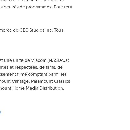
ts dérivés de programmes. Pour tout
merce de CBS Studios Inc. Tous
 est une unité de Viacom (NASDAQ :
tes et respectées, de films, de
ssement filmé comptant parmi les
mount Vantage, Paramount Classics,
mount Home Media Distribution,
m