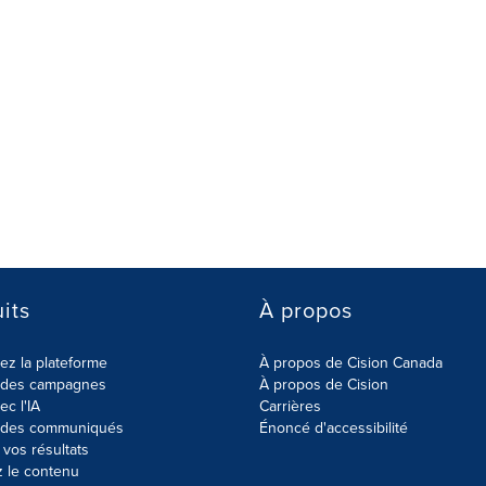
its
À propos
z la plateforme
À propos de Cision Canada
r des campagnes
À propos de Cision
ec l'IA
Carrières
r des communiqués
Énoncé d'accessibilité
vos résultats
z le contenu