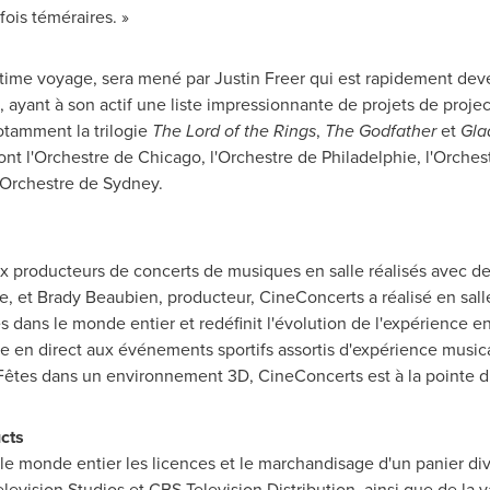
fois téméraires. »
ultime voyage, sera mené par
Justin Freer
qui est rapidement deve
 ayant à son actif une liste impressionnante de projets de proj
tamment la trilogie
The Lord of the Rings
,
The Godfather
et
Gla
ont l'Orchestre de
Chicago
, l'Orchestre de Philadelphie, l'Orches
'Orchestre de
Sydney
.
ux producteurs de concerts de musiques en salle réalisés avec d
e, et
Brady Beaubien
, producteur, CineConcerts a réalisé en sal
 dans le monde entier et redéfinit l'évolution de l'expérience en
en direct aux événements sportifs assortis d'expérience musical
Fêtes dans un environnement 3D, CineConcerts est à la pointe du
cts
 monde entier les licences et le marchandisage d'un panier dive
vision Studios et CBS Television Distribution, ainsi que de la va