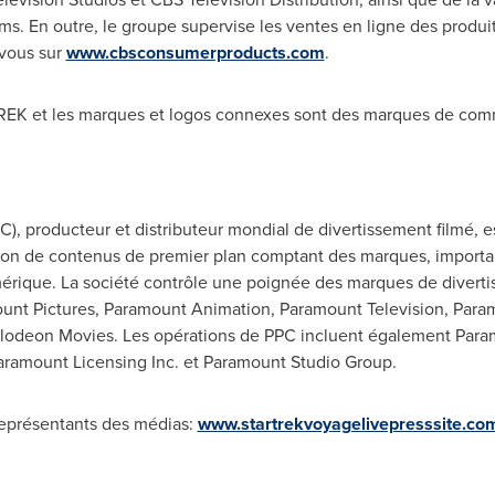
ms. En outre, le groupe supervise les ventes en ligne des produi
vous sur
www.cbsconsumerproducts.com
.
REK et les marques et logos connexes sont des marques de com
C), producteur et distributeur mondial de divertissement filmé,
ion de contenus de premier plan comptant des marques, importan
mérique. La société contrôle une poignée des marques de diverti
unt Pictures, Paramount Animation, Paramount Television, Para
elodeon Movies. Les opérations de PPC incluent également Para
Paramount Licensing Inc. et Paramount Studio Group.
 représentants des médias:
www.startrekvoyagelivepresssite.co