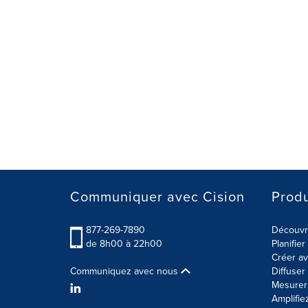
Communiquer avec Cision
Produ
877-269-7890
Découvre
de 8h00 à 22h00
Planifie
Créer av
Communiquez avec nous
Diffuse
Mesurer 
Amplifie