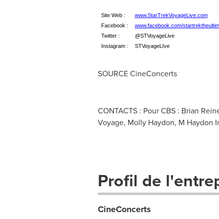
Site Web :
www.StarTrekVoyageLive.com
Facebook :
www.facebook.com/startrektheulti
Twitter :
@STVoyageLive
Instagram :
STVoyageLIve
SOURCE CineConcerts
CONTACTS : Pour CBS : Brian Reiner
Voyage, Molly Haydon, M Haydon In
Profil de l'entre
CineConcerts