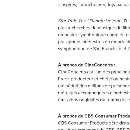
: inspirés, farouchement loyaux, par
Star Trek: The Ultimate Voyage
, l'
plus recherchés de musique de film,
orchestre symphonique complet, no
plus grands orchestres du monde d
symphonique de
San Francisco
et l
À propos de CineConcerts :
CineConcerts est l'un des principa
Freer
, producteur et chef d'orchestr
ont séduit des millions de personnes
métrages accompagnées d'orchestre 
émissions originales du temps des 
À propos de CBS Consumer Produ
CBS Consumer Products gère dans le
de séries provenant de CBS, CBS Tele