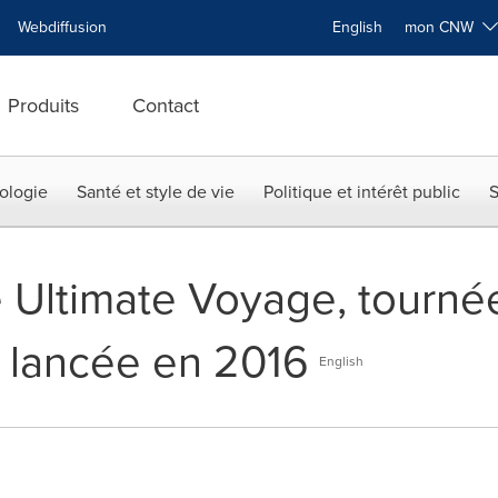
Webdiffusion
English
mon CNW
Produits
Contact
ologie
Santé et style de vie
Politique et intérêt public
S
e Ultimate Voyage, tourné
a lancée en 2016
English