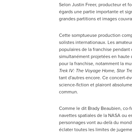
Selon Justin Freer
, producteur et f
égards une partie importante et sig
grandes partitions et images couvr
Cette somptueuse production compr
solistes internationaux. Les amateur
populaires de la franchise pendant 
simultanément projetées en haute dé
pour la franchise, notamment la m
Trek IV: The Voyage Home, Star Trek
tant d'autres encore. Ce concert-év
science-fiction et plairont absolum
commun.
Comme le dit
Brady Beaubien
, co-
navettes spatiales de la NASA ou e
personnages vont au-delà du monde
éclater toutes les limites de jugemen