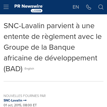
Déclaration d'accessibilité
Sauter la navigation
Hamburger menu
EN
SNC-Lavalin parvient à une
entente de règlement avec le
Groupe de la Banque
africaine de développement
(BAD)
English
NOUVELLES FOURNIES PAR
SNC-Lavalin
01 oct, 2015, 08:00 ET