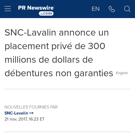
Déclaration d'accessibilité
Sauter la navigation
Hamburger menu
EN
SNC-Lavalin annonce un
placement privé de 300
millions de dollars de
débentures non garanties
English
NOUVELLES FOURNIES PAR
SNC-Lavalin
21 nov, 2017, 16:23 ET