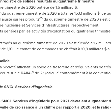
nregistre de solides résultats au quatrième trimestre
e trimestre de 2020 ont été de 1,5 milliard $.
)
du quatrième trimestre de 2020 a totalisé 153,1 millions $, ce q
(2)
l ajusté sur les produits
du quatrième trimestre de 2020 s'est ch
ie nucléaire et Services d'infrastructures, respectivement.
ets générés par les activités d'exploitation du quatrième trimest
ctroyés au quatrième trimestre de 2020 s'est élevée à 1,7 milliard
)
de 1,10. Le carnet de commandes se chiffrait à 10,9 milliards $
solide
Société affichait un solde de trésorerie et d'équivalents de trés
(7)
ecours sur le RAIIA
de 2,1 (calculé conformément à la convention
de SNCL Services d'ingénierie
e SNCL Services d'ingénierie pour 2021 devraient augmenter d
ervalle de croissance à un chiffre par rapport à
2020, et
le ratio 