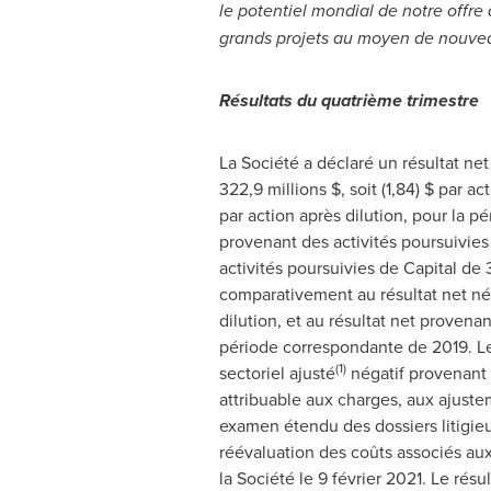
le potentiel mondial de notre offre 
grands projets au moyen de nouve
Résultats du quatrième trimestre
La Société a déclaré un résultat ne
322,9 millions $, soit (1,84) $ par 
par action après dilution, pour la 
provenant des activités poursuivies 
activités poursuivies de Capital de 
comparativement au résultat net néga
dilution, et au résultat net provenan
période correspondante de 2019. Le 
(1)
sectoriel ajusté
négatif provenant 
attribuable aux charges, aux ajuste
examen étendu des dossiers litigieu
réévaluation des coûts associés au
la Société le 9 février 2021. Le ré