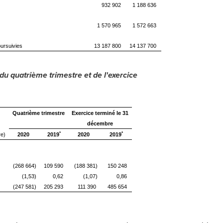
932 902
1 188 636
1 570 965
1 572 663
ursuivies
13 187 800
14 137 700
 du quatrième trimestre et de l'exercice
Quatrième trimestre
Exercice terminé le 31
décembre
*
*
re)
2020
2019
2020
2019
(268 664)
109 590
(188 381)
150 248
(1,53)
0,62
(1,07)
0,86
(247 581)
205 293
111 390
485 654