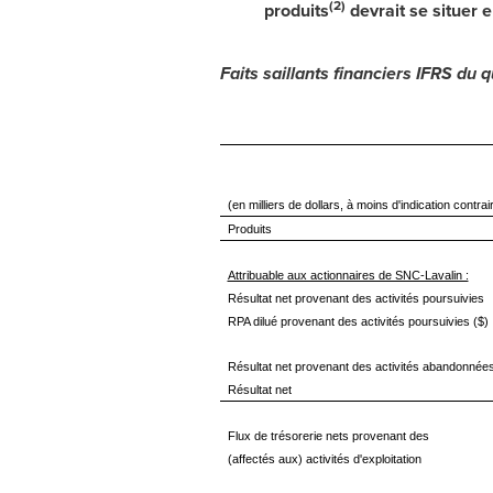
(2)
produits
devrait se situer e
Faits saillants financiers IFRS du 
(en milliers de dollars, à moins d'indication contrai
Produits
Attribuable aux actionnaires de SNC-Lavalin :
Résultat net provenant des activités poursuivies
RPA dilué provenant des activités poursuivies ($)
Résultat net provenant des activités abandonnée
Résultat net
Flux de trésorerie nets provenant des
(affectés aux) activités d'exploitation