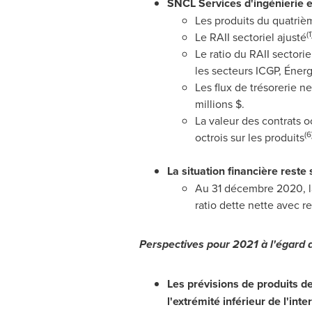
SNCL Services d'ingénierie e
Les produits du quatrièm
(1
Le RAII sectoriel ajusté
Le ratio du RAII sectorie
les secteurs ICGP, Énerg
Les flux de trésorerie n
millions $.
La valeur des contrats o
(6
octrois sur les produits
La situation financière reste 
Au 31 décembre 2020, la 
ratio dette nette avec r
Perspectives pour 2021 à l'égard 
Les prévisions de produits d
l'extrémité inférieur de l'int