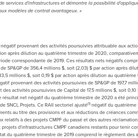
de services d'infrastructures et démontre la possibilité d'appliq
aux modèles de contrat avantageux. »
t négatif provenant des activités poursuivies attribuable aux act
action après dilution au quatrième trimestre de 2020, comparativeme
période correspondante de 2019. Ces résultats nets négatifs compr
de SP&GP de 356,4 millions $, soit (2,03) $ par action après dilut
33,5 millions $, soit 0,19 $ par action après dilution au quatrième
tif provenant des activités poursuivies de SP&GP de 197,7 millions
t des activités poursuivies de Capital de 17,5 millions $, soit 0,10 
résultat net négatif du quatrième trimestre de 2020 a été princ
(1)
de SNCL Projets. Ce RAII sectoriel ajusté
négatif du quatrième 
ments au titre des provisions et aux réductions de créances comme
x relatifs à des projets CMPF du passé et des autres réclamation
x projets d'infrastructures CMPF canadiens restants pour tenir 
sultat du quatrième trimestre de 2019 comprend le règlement des 