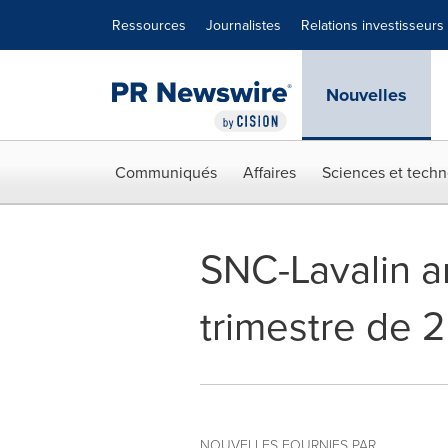
Déclaration d'accessibilité
Sauter la navigation
Ressources
Journalistes
Relations investisseurs
Nouvelles
Communiqués
Affaires
Sciences et techn
SNC-Lavalin a
trimestre de 
NOUVELLES FOURNIES PAR