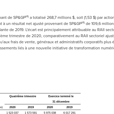
(4)
venant de SP&GP
a totalisé 268,7 millions $, soit (1,53 $) par acti
(4)
 à un résultat net ajusté provenant de SP&GP
de 109,6 millions
ante de 2019. L'écart est principalement attribuable au RAII secto
rième trimestre de 2020, comparativement au RAII sectoriel ajus
u'aux frais de vente, généraux et administratifs corporatifs plus
ssements liés à une nouvelle initiative de transformation numér
Quatrième trimestre
Exercice terminé le
31 décembre
re)
2020
2019
2020
2019
1 523 037
1 573 591
5 975 038
6 017 291