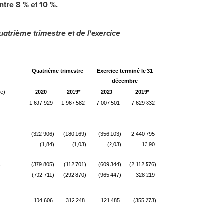
ntre 8 % et 10 %.
quatrième trimestre et de l'exercice
Quatrième trimestre
Exercice terminé le 31
décembre
re)
2020
2019*
2020
2019*
1 697 929
1 967 582
7 007 501
7 629 832
(322 906)
(180 169)
(356 103)
2 440 795
(1,84)
(1,03)
(2,03)
13,90
s
(379 805)
(112 701)
(609 344)
(2 112 576)
(702 711)
(292 870)
(965 447)
328 219
104 606
312 248
121 485
(355 273)