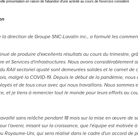
uvelle présentation en raison de l'abandon d'une activité au cours de l'exercice considéré
on
e la direction de Groupe SNC-Lavalin inc., a formulé les comment
tinué de produire d'excellents résultats au cours du trimestre, 
ire et Services d'infrastructures. Nous avons considérablement a
du RAII sectoriel ajusté sont demeurées solides et le carnet de
s, malgré la COVID-19. Depuis le début de la pandémie, nous acc
ployés et de tous ceux avec qui nous travaillons. Nous sommes
, et je tiens à remercier tout le monde pour leurs efforts au c
travaillé sans relâche pendant 18 mois sur la mise en œuvre de s
r l'avenir, misant sur la croissance, que l'équipe est motivée à 
 au Royaume-Uni, qui sera réalisé dans le cadre d'un accord de pa