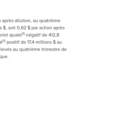
on après dilution, au quatrième
 $, soit 0,62 $ par action après
(1)
riel ajusté
négatif de 412,8
(1)
té
positif de 17,4 millions $ au
 élevés au quatrième trimestre de
ique.