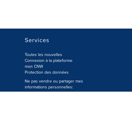
Services
Toutes les nouvelles
Connexion à la plateforme
mon CNW
Protection des données
Ne pas vendre ou partager mes
informations personnelles:
Soumettre à
Privacy@cision.com
Appelez gratuitement notre
département de la protection de la vie
privée: 877-297-8921
é
© Groupe CNW Ltée 2026 Tous droits