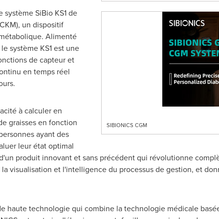
le système SiBio KS1 de
CKM), un dispositif
 métabolique. Alimenté
 le système KS1 est une
onctions de capteur et
continu en temps réel
ours.
acité à calculer en
de graisses en fonction
SIBIONICS CGM
 personnes ayant des
luer leur état optimal
t d'un produit innovant et sans précédent qui révolutionne compl
 la visualisation et l'intelligence du processus de gestion, et d
de haute technologie qui combine la technologie médicale basée su