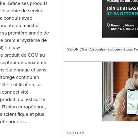
elle. Grâce ses produits
hilosophie de service
e a conquis avec
nnante du marché,
e sa première année de
 le premier système de
) du pays.
SIBIONICS à l’Association européenne pour l’é
e produit de CGM au
 capteur de deuxième
ans étalonnage et sans
itorage continu en
lité d'utilisation, sa
a connectivité
roduit, qui est sur le
de l'Union européenne,
 scientifique et plus
ète pour les
SIBIO CKM