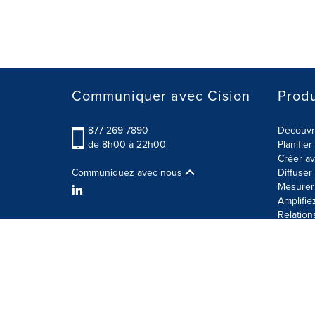
Communiquer avec Cision
Produ
877-269-7890
Découvre
de 8h00 à 22h00
Planifie
Créer av
Communiquez avec nous
Diffuse
Mesurer 
Amplifie
Relation
Modalités d'utilisation
Politique sur la sécurité des 