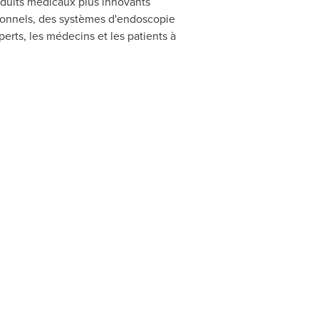
roduits médicaux plus innovants
tionnels, des systèmes d'endoscopie
erts, les médecins et les patients à