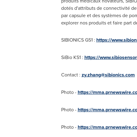
produits médicaux novateurs, SIBION
dotés d'attributs de connectivité 
par capsule et des systèmes de pomp
explorer nos produits et faire part 
SIBIONICS GS1 :
https://www.sibio
SiBio KS1 :
https://www.sibiosenso
Contact :
zy.zhang@sibionics.com
Photo -
https://mma.prnewswire.
Photo -
https://mma.prnewswire.
Photo -
https://mma.prnewswire.