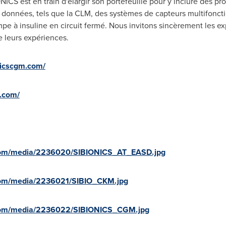
ICS est en train d'élargir son portefeuille pour y inclure des p
de données, tels que la CLM, des systèmes de capteurs multifonc
e à insuline en circuit fermé. Nous invitons sincèrement les exp
de leurs expériences.
nicscgm.com/
r.com/
com/media/2236020/SIBIONICS_AT_EASD.jpg
com/media/2236021/SIBIO_CKM.jpg
com/media/2236022/SIBIONICS_CGM.jpg