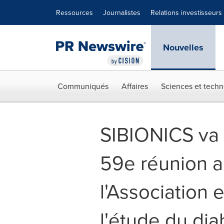
Déclaration d'accessibilité
Sauter la navigation
Ressources
Journalistes
Relations investisseurs
Nouvelles
Communiqués
Affaires
Sciences et techn
SIBIONICS va f
59e réunion a
l'Association
l'étude du di