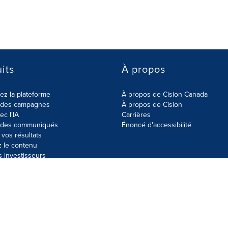
its
À propos
z la plateforme
À propos de Cision Canada
r des campagnes
À propos de Cision
ec l'IA
Carrières
r des communiqués
Énoncé d'accessibilité
vos résultats
z le contenu
s investisseurs
données
Plan du site
Paramètres de cookies
Énoncé d'accessibilit