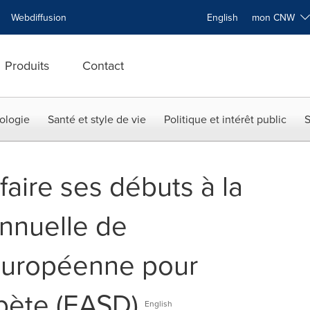
Webdiffusion
English
mon CNW
Produits
Contact
ologie
Santé et style de vie
Politique et intérêt public
S
aire ses débuts à la
nnuelle de
 européenne pour
abète (EASD)
English