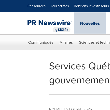
Déclaration d'accessibilité
Sauter la navigation
Ressources
Journalistes
Relations investisseurs
Nouvelles
Communiqués
Affaires
Sciences et techn
Services Québ
gouvernement
NOUVELLES FOURNIES PAR