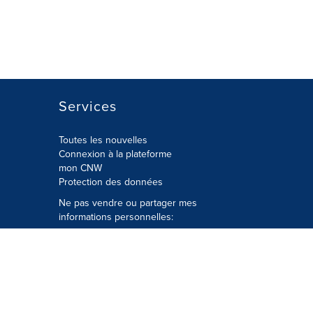
Services
Toutes les nouvelles
Connexion à la plateforme
mon CNW
Protection des données
Ne pas vendre ou partager mes
informations personnelles:
Soumettre à
Privacy@cision.com
Appelez gratuitement notre
département de la protection de la vie
privée: 877-297-8921