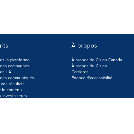
its
À propos
z la plateforme
À propos de Cision Canada
r des campagnes
À propos de Cision
ec l'IA
Carrières
r des communiqués
Énoncé d'accessibilité
vos résultats
z le contenu
s investisseurs