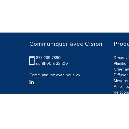
Communiquer avec Cision
Produ
877-269-7890
Découvre
de 8h00 à 22h00
Planifie
Créer av
Communiquez avec nous
Diffuse
Mesurer 
Amplifie
Relation