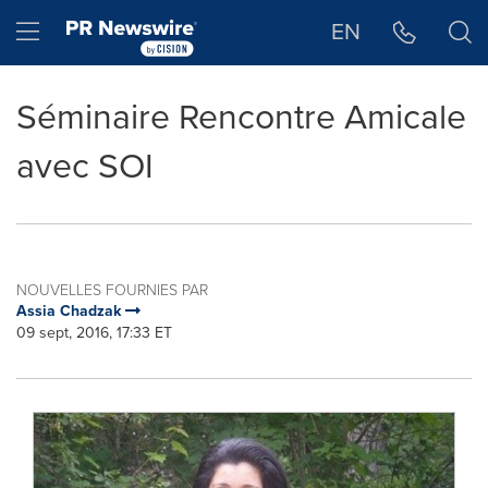
Déclaration d'accessibilité
Sauter la navigation
Hamburger menu
EN
Séminaire Rencontre Amicale
avec SOI
NOUVELLES FOURNIES PAR
Assia Chadzak
09 sept, 2016, 17:33 ET