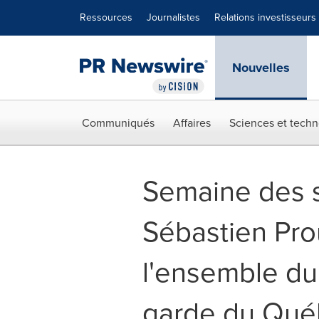
Déclaration d'accessibilité
Sauter la navigation
Ressources
Journalistes
Relations investisseurs
Nouvelles
Communiqués
Affaires
Sciences et techn
Semaine des s
Sébastien Prou
l'ensemble du
garde du Qué