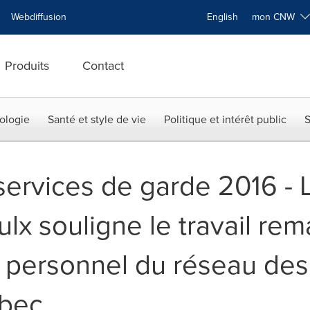
Webdiffusion
English
mon CNW
Produits
Contact
ologie
Santé et style de vie
Politique et intérêt public
S
ervices de garde 2016 - L
lx souligne le travail re
 personnel du réseau des
bec