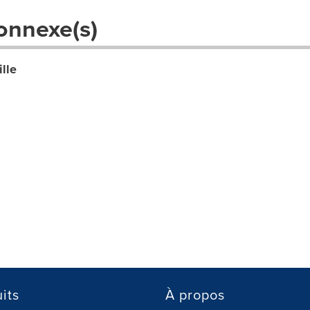
onnexe(s)
lle
its
À propos