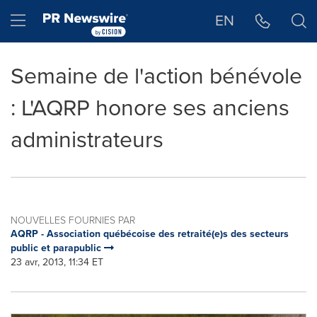
Déclaration d'accessibilité
Sauter la navigation
Hamburger menu
EN
Semaine de l'action bénévole
: L'AQRP honore ses anciens
administrateurs
NOUVELLES FOURNIES PAR
AQRP - Association québécoise des retraité(e)s des secteurs
public et parapublic
23 avr, 2013, 11:34 ET