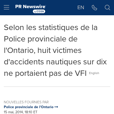
Déclaration d'accessibilité
Sauter la navigation
Hamburger menu
EN
Selon les statistiques de la
Police provinciale de
l'Ontario, huit victimes
d'accidents nautiques sur dix
ne portaient pas de VFI
English
NOUVELLES FOURNIES PAR
Police provinciale de l'Ontario
15 mai, 2014, 18:10 ET