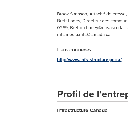
Brook Simpson, Attaché de presse, C
Brett Loney, Directeur des communic
0269,
Bretton.Loney@novascotia.c
infc.media.infc@canada.ca
Liens connexes
http://www.infrastructure.gc.ca/
Profil de l'entre
Infrastructure Canada