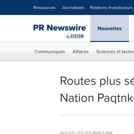
Déclaration d'accessibilité
Sauter la navigation
Ressources
Journalistes
Relations investisseurs
Nouvelles
Communiqués
Affaires
Sciences et techn
Routes plus sé
Nation Paqtn
NOUVELLES FOURNIES PAR