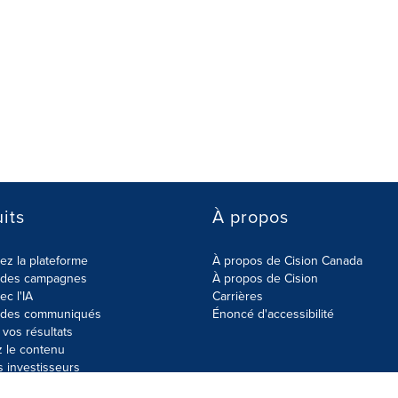
its
À propos
z la plateforme
À propos de Cision Canada
r des campagnes
À propos de Cision
ec l'IA
Carrières
r des communiqués
Énoncé d'accessibilité
vos résultats
z le contenu
s investisseurs