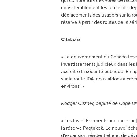
qui comprendra des voies de raccord
considérablement les temps de dépla
déplacements des usagers sur la rou
réserve à partir des routes de la séri
Citations
« Le gouvernement du
Canada
trava
investissements judicieux dans les 
accroître la sécurité publique. En 
sur la route 104, nous aidons à crée
environs. »
Rodger Cuzner
, député de
Cape Br
« Les investissements annoncés aujo
la réserve Paqtnkek. Le nouvel éch
d'expansion résidentielle et de dé