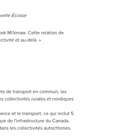
uvelle-Écosse
nkek Mi'kmaw. Cette relation de
tivité et au-delà. »
jets de transport en commun, les
es collectivités rurales et nordiques
rce et le transport, ce qui inclut 5
que de l'infrastructure du
Canada
.
dans les collectivités autochtones.