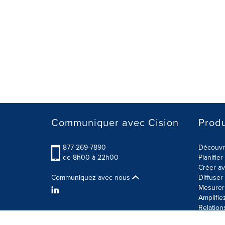
Communiquer avec Cision
Produ
877-269-7890
Découvre
de 8h00 à 22h00
Planifie
Créer av
Communiquez avec nous
Diffuse
Mesurer 
Amplifie
Relation