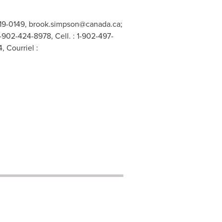
219-0149,
brook.simpson@canada.ca
;
1-902-424-8978, Cell. : 1-902-497-
, Courriel :