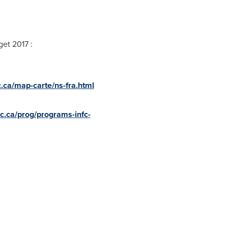
et 2017 :
c.ca/map-carte/ns-fra.html
gc.ca/prog/programs-infc-