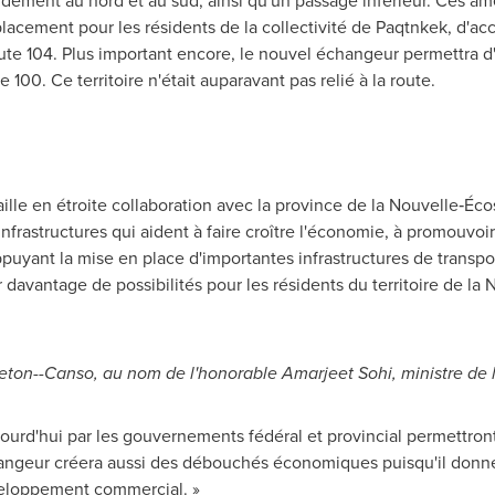
ement au nord et au sud, ainsi qu'un passage inférieur. Ces amé
cement pour les résidents de la collectivité de Paqtnkek, d'accro
te 104. Plus important encore, le nouvel échangeur permettra d'am
e 100. Ce territoire n'était auparavant pas relié à la route.
ille en étroite collaboration avec la province de la Nouvelle‑Éco
infrastructures qui aident à faire croître l'économie, à promouvo
appuyant la mise en place d'importantes infrastructures de trans
r davantage de possibilités pour les résidents du territoire de l
eton
--
Canso
, au nom de l'honorable
Amarjeet Sohi
, ministre de 
urd'hui par les gouvernements fédéral et provincial permettront 
angeur créera aussi des débouchés économiques puisqu'il donnera
veloppement commercial. »