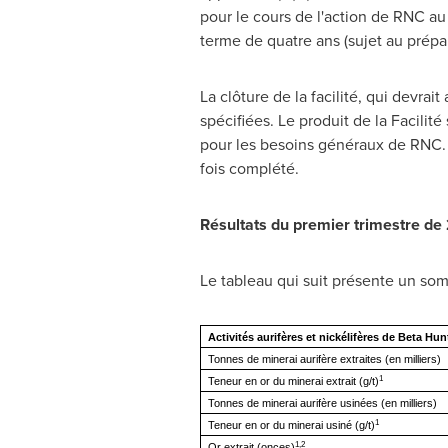
pour le cours de l'action de RNC au
terme de quatre ans (sujet au prépai
La clôture de la facilité, qui devrait 
spécifiées. Le produit de la Facili
pour les besoins généraux de RNC. 
fois complété.
Résultats du premier trimestre de
Le tableau qui suit présente un som
Activités aurifères et nickélifères de Beta Hun
Tonnes de minerai aurifère extraites (en milliers)
1
Teneur en or du minerai extrait (g/t)
Tonnes de minerai aurifère usinées (en milliers)
1
Teneur en or du minerai usiné (g/t)
1,2
Or extrait (onces)