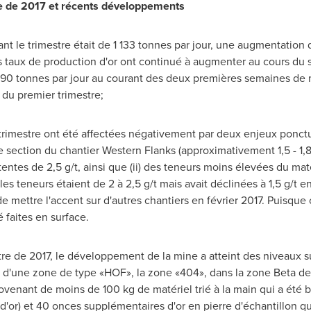
re de 2017
et récents développements
rant le trimestre était de 1 133 tonnes par jour, une augmentati
s taux de production d'or ont continué à augmenter au cours du 
90 tonnes par jour au courant des deux premières semaines de
 du premier trimestre;
trimestre ont été affectées négativement par deux enjeux ponctue
 section du chantier Western Flanks (approximativement 1,5 - 1,8 g/
ttentes de 2,5 g/t, ainsi que (ii) des teneurs moins élevées du m
es teneurs étaient de 2 à 2,5 g/t mais avait déclinées à 1,5 g/t e
de mettre l'accent sur d'autres chantiers en février 2017. Puisque 
 faites en surface.
e de 2017, le développement de la mine a atteint des niveaux su
'une zone de type «HOF», la zone «404», dans la zone Beta de l
enant de moins de 100 kg de matériel trié à la main qui a été bro
d'or) et 40 onces supplémentaires d'or en pierre d'échantillon q