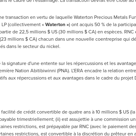
ans le cadre de l'essaimage. La transaction devrait être close au
une transaction en vertu de laquelle Waterton Precious Metals Fu
 LP (collectivement «
Waterton »
) ont acquis 50 % de la particip
artie de 22,5 millions $ US (30 millions $ CA) en espèces. RNC 
 (23 millions $ CA) chacun dans une nouvelle coentreprise qui dé
és dans le secteur du nickel.
la signature d'une entente sur les répercussions et les avantage
emière Nation Abitibiwinni (PNA). L'ERA encadre la relation entre
ifs aux répercussions et aux avantages dans le cadre du projet
cilité de crédit convertible de quatre ans à 10 millions $ US (la «Fa
payable trimestriellement; (ii) est assujettie à une commission u
certaines restrictions, est prépayable par RNC (avec le paiement 
ertaines restrictions, est convertible à la discrétion du prêteur 