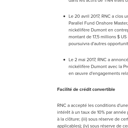
dans les actifs de TNN visés d
Le 20 avril 2017, RNC a clos 
Parallel Fund Onshore Master,
nickélifère Dumont en contrep
montant de 17,5 millions $ US
poursuivra d'autres opportunit
Le 2 mai 2017, RNC a annoncé 
nickélifère Dumont avec la Pr
en œuvre d'engagements relat
Facilité de crédit convertible
RNC a accepté les conditions d'une fa
intérêt à un taux de 10% par année 
à la clôture; (iii) sous réserve de 
applicables); (iv) sous réserve de c