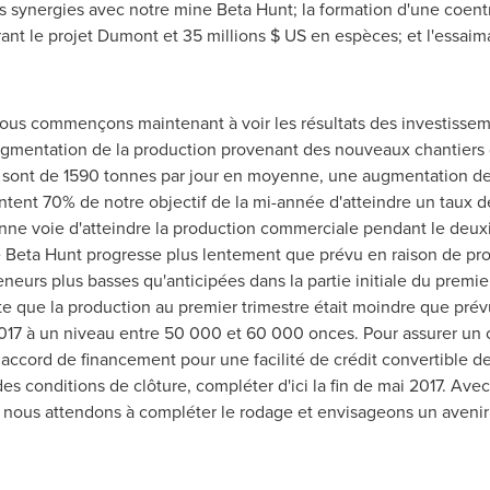
s synergies avec notre mine Beta Hunt; la formation d'une coent
nt le projet Dumont et 35 millions $ US en espèces; et l'essaima
nous commençons maintenant à voir les résultats des investisse
augmentation de la production provenant des nouveaux chantiers 
 sont de 1590 tonnes par jour en moyenne, une augmentation de
entent 70% de notre objectif de la mi-année d'atteindre un taux
onne voie d'atteindre la production commerciale pendant le deux
e Beta Hunt progresse plus lentement que prévu en raison de pro
neurs plus basses qu'anticipées dans la partie initiale du premie
rte que la production au premier trimestre était moindre que pré
017 à un niveau entre 50 000 et 60 000 onces. Pour assurer un ca
cord de financement pour une facilité de crédit convertible de 
es conditions de clôture, compléter d'ici la fin de mai 2017. A
 nous attendons à compléter le rodage et envisageons un avenir 