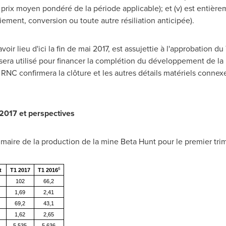
 prix moyen pondéré de la période applicable); et (v) est entière
ement, conversion ou toute autre résiliation anticipée).
avoir lieu d'ici la fin de mai
2017, est
assujettie à l'approbation du
té sera utilisé pour financer la complétion du développement de l
RNC confirmera la clôture et les autres détails matériels conn
2017 et
perspectives
maire de la production de la mine Beta Hunt pour le premier trim
6
t
T1 2017
T1 2016
102
66,2
1,69
2,41
69,2
43,1
1,62
2,65
5 535
5 636