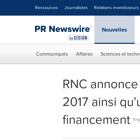
Déclaration d'accessibilité
Sauter la navigation
Ressources
Journalistes
Relations investisseurs
Nouvelles
Communiqués
Affaires
Sciences et techn
RNC annonce l
2017 ainsi qu'
financement
Eng