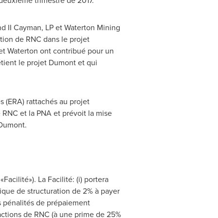
 deuxième trimestre de 2017.
nd II Cayman, LP et Waterton Mining
ation de RNC dans le projet
et Waterton ont contribué pour un
tient le projet Dumont et qui
s (ERA) rattachés au projet
 RNC et la PNA et prévoit la mise
 Dumont.
cilité»). La Facilité: (i) portera
nique de structuration de 2% à payer
des pénalités de prépaiement
en actions de RNC (à une prime de 25%