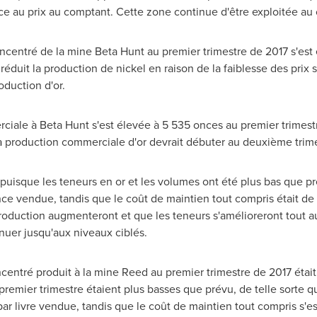
e au prix au comptant. Cette zone continue d'être exploitée au 
ncentré de la mine Beta Hunt au premier trimestre de 2017 s'est é
éduit la production de nickel en raison de la faiblesse des prix s
oduction d'or.
ciale à Beta Hunt s'est élevée à 5 535 onces au premier trimest
La production commerciale d'or devrait débuter au deuxième trime
puisque les teneurs en or et les volumes ont été plus bas que pr
 once vendue, tandis que le coût de maintien tout compris était d
duction augmenteront et que les teneurs s'amélioreront tout au
uer jusqu'aux niveaux ciblés.
entré produit à la mine Reed au premier trimestre de 2017 était 
premier trimestre étaient plus basses que prévu, de telle sorte q
r livre vendue, tandis que le coût de maintien tout compris s'est 