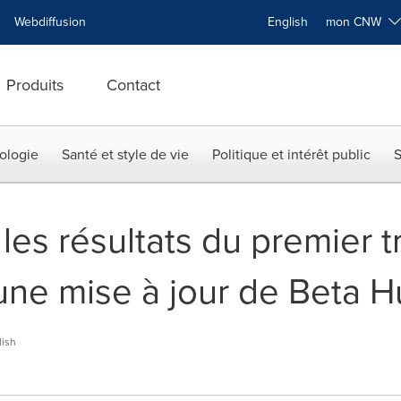
Webdiffusion
English
mon CNW
Produits
Contact
ologie
Santé et style de vie
Politique et intérêt public
S
es résultats du premier t
une mise à jour de Beta H
lish