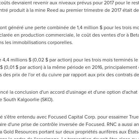
coûts devraient revenir aux niveaux prévus pour 2017 pour le res
ntré produit à la mine Reed au premier trimestre de 2017 était d
nt généré une perte combinée de 1,4 million $ pour les trois moi
larée en production commerciale, le coût des ventes d'or à Beta
ans les immobilisations corporelles.
4,4 millions $ (0,02 $ par action) pour les trois mois terminés l
 $ (0,01 $ par action) à la même période en 2016, principalement
 des prix de l'or et du cuivre par rapport aux prix des contrats 
oncé la conclusion d'un accord d'usinage et d'une option d'achat
e South Kalgoorlie (SKO).
é s'être entendu avec Focused Capital Corp. pour essaimer True
iaire d'une prise de contrôle inversée de Focused. RNC a aussi
a Gold Resources portant sur deux propriétés aurifères aux États-