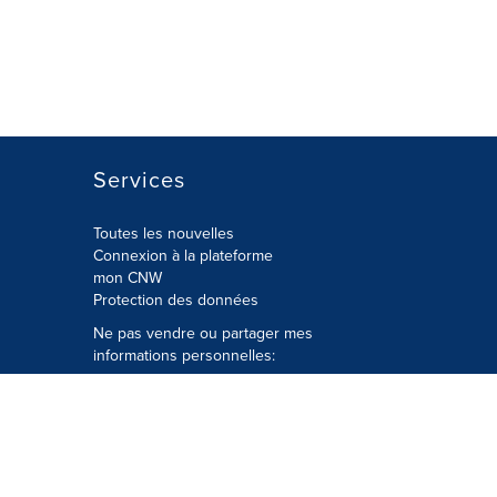
Services
Toutes les nouvelles
Connexion à la plateforme
mon CNW
Protection des données
Ne pas vendre ou partager mes
informations personnelles:
Soumettre à
Privacy@cision.com
Appelez gratuitement notre
département de la protection de la vie
privée: 877-297-8921