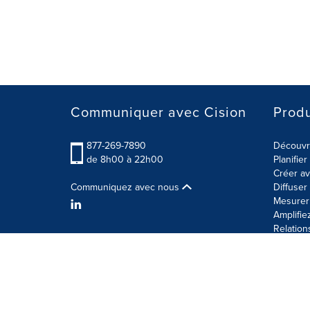
Communiquer avec Cision
Produ
877-269-7890
Découvre
de 8h00 à 22h00
Planifie
Créer av
Communiquez avec nous
Diffuse
Mesurer 
Amplifie
Relation