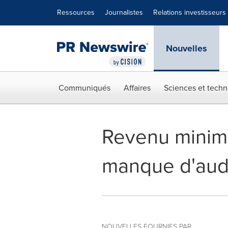
Déclaration d'accessibilité
Sauter la navigation
Ressources
Journalistes
Relations investisseurs
Nouvelles
Communiqués
Affaires
Sciences et techn
Revenu minimu
manque d'aud
NOUVELLES FOURNIES PAR