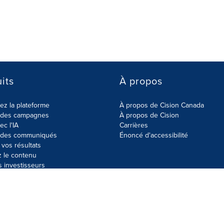
its
À propos
z la plateforme
À propos de Cision Canada
r des campagnes
À propos de Cision
ec l'IA
Carrières
r des communiqués
Énoncé d'accessibilité
vos résultats
z le contenu
s investisseurs