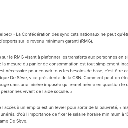
lbec/ - La Confédération des syndicats nationaux ne peut qu'ê
d'experts sur le revenu minimum garanti (RMG).
 sur le RMG visant à plafonner les transferts aux personnes en si
 de la mesure du panier de consommation est tout simplement ina
st nécessaire pour couvrir tous les besoins de base, c'est être
ique De Sève, vice-présidente de la CSN. Comment peut-on être
auge dans une misère imposée qui remet même en question le dr
s personnes vivant de l'aide sociale. »
l'accès à un emploi est un levier pour sortir de la pauvreté, « mais
nérés, d'où l'importance de fixer le salaire horaire minimum à 15 
dame De Sève.