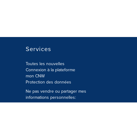
Services
Toutes les nouvelles
Connexion à la plateforme
mon CNW
Protection des données
Ne pas vendre ou partager mes
informations personnelles:
Soumettre à
Privacy@cision.com
Appelez gratuitement notre
département de la protection de la vie
privée: 877-297-8921