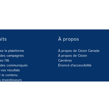
its
À propos
z la plateforme
À propos de Cision Canada
r des campagnes
À propos de Cision
ec l'IA
Carrières
r des communiqués
Énoncé d'accessibilité
vos résultats
z le contenu
s investisseurs