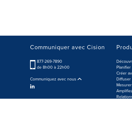
Communiquer avec Cision
Produ
877-269-7890
Découvre
de 8h00 à 22h00
Planifie
Créer av
Communiquez avec nous
Diffuse
Mesurer 
Amplifie
Relation