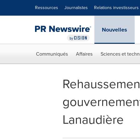
Déclaration d'accessibilité
Sauter la navigation
Ressources
Journalistes
Relations investisseurs
Nouvelles
Communiqués
Affaires
Sciences et techn
Rehaussement 
gouvernement 
Lanaudière