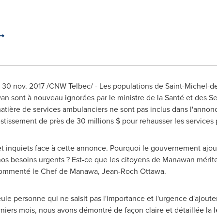
e 30 nov. 2017 /CNW Telbec/ - Les populations de
Saint-Michel-de
ont à nouveau ignorées par le ministre de la Santé et des Serv
atière de services ambulanciers ne sont pas inclus dans l'annonce
tissement de près de 30 millions $ pour rehausser les services 
t inquiets face à cette annonce. Pourquoi le gouvernement ajout
nos besoins urgents ? Est-ce que les citoyens de Manawan mérite
a commenté le Chef de Manawa, Jean-Roch Ottawa.
eule personne qui ne saisit pas l'importance et l'urgence d'ajou
niers mois, nous avons démontré de façon claire et détaillée la l