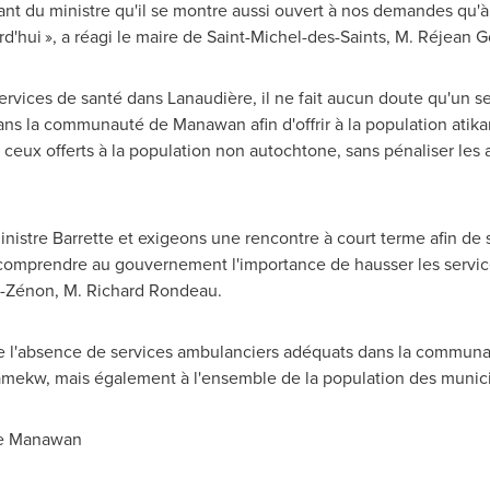
 du ministre qu'il se montre aussi ouvert à nos demandes qu'à 
d'hui », a réagi le maire de
Saint-Michel-des-Saints
, M. Réjean G
 services de santé dans Lanaudière, il ne fait aucun doute qu'un 
ans la communauté de Manawan afin d'offrir à la population atik
 ceux offerts à la population non autochtone, sans pénaliser les
nistre Barrette et exigeons une rencontre à court terme afin de
 comprendre au gouvernement l'importance de hausser les servic
nt-Zénon,
M. Richard Rondeau
.
ue l'absence de services ambulanciers adéquats dans la commun
amekw, mais également à l'ensemble de la population des municip
e Manawan