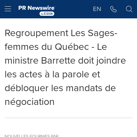
Déclaration d'accessibilité
Sauter la navigation
Hamburger menu
EN
Regroupement Les Sages-
femmes du Québec - Le
ministre Barrette doit joindre
les actes à la parole et
débloquer les mandats de
négociation
NOUVELLES FOURNIES PAR