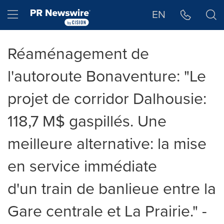
Déclaration d'accessibilité
Sauter la navigation
Hamburger menu
EN
Réaménagement de
l'autoroute Bonaventure: "Le
projet de corridor Dalhousie:
118,7 M$ gaspillés. Une
meilleure alternative: la mise
en service immédiate
d'un train de banlieue entre la
Gare centrale et La Prairie." -