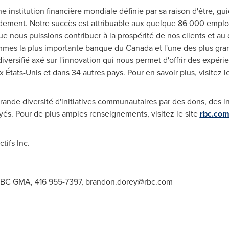
e institution financière mondiale définie par sa raison d'être, gu
ndement. Notre succès est attribuable aux quelque 86 000 employ
que nous puissions contribuer à la prospérité de nos clients et a
ommes la plus importante banque du Canada et l'une des plus g
versifié axé sur l'innovation qui nous permet d'offrir des expér
x États-Unis et dans 34 autres pays. Pour en savoir plus, visitez l
nde diversité d'initiatives communautaires par des dons, des in
yés. Pour de plus amples renseignements, visitez le site
rbc.com/
ifs Inc.
RBC GMA, 416 955-7397,
brandon.dorey@rbc.com