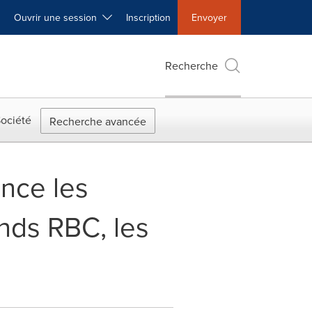
Ouvrir une session
Inscription
Envoyer
Recherche
ociété
Recherche avancée
once les
onds RBC, les