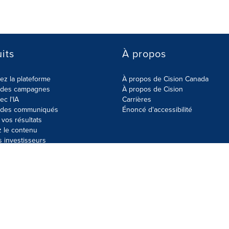
its
À propos
z la plateforme
À propos de Cision Canada
r des campagnes
À propos de Cision
ec l'IA
Carrières
r des communiqués
Énoncé d'accessibilité
vos résultats
z le contenu
s investisseurs
données
Plan du site
Paramètres de cookies
Énoncé d'accessibilit