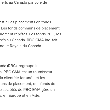
ferts au
Canada
par voie de
estir. Les placements en fonds
on. Les fonds communs de placement
airement répétés. Les fonds RBC, les
isés au
Canada
. RBC GMA Inc. fait
Banque Royale du
Canada
.
ada
(RBC), regroupe les
s. RBC GMA est un fournisseur
a clientèle fortunée et les
mmuns de placement, des fonds de
 de sociétés de RBC GMA gère un
is, en
Europe
et en Asie.