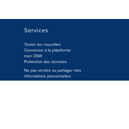
Services
Toutes les nouvelles
Connexion à la plateforme
mon CNW
Protection des données
Ne pas vendre ou partager mes
informations personnelles:
Soumettre à
Privacy@cision.com
Appelez gratuitement notre
département de la protection de la vie
privée: 877-297-8921
é
© Groupe CNW Ltée 2026 Tous droits
réservés. Une société Cision.