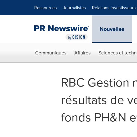
Déclaration d'accessibilité
Sauter la navigation
Ressources
Journalistes
Relations investisseurs
Nouvelles
Communiqués
Affaires
Sciences et techn
RBC Gestion m
résultats de v
fonds PH&N et