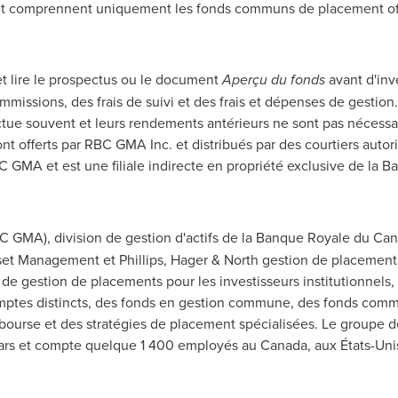
 et comprennent uniquement les fonds communs de placement of
 et lire le prospectus ou le document
Aperçu du fonds
avant d'inv
issions, des frais de suivi et des frais et dépenses de gesti
luctue souvent et leurs rendements antérieurs ne sont pas nécess
t offerts par RBC GMA Inc. et distribués par des courtiers autor
C GMA et est une filiale indirecte en propriété exclusive de la 
 GMA), division de gestion d'actifs de la Banque Royale du
Can
set Management et Phillips, Hager & North gestion de placement
de gestion de placements pour les investisseurs institutionnels, l
 comptes distincts, des fonds en gestion commune, des fonds co
bourse et des stratégies de placement spécialisées. Le groupe
ollars et compte quelque 1 400 employés au
Canada
, aux États-Un