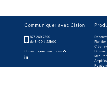
Communiquer avec Cision
Produ
877-269-7890
Découvre
de 8h00 à 22h00
Planifie
Créer av
Communiquez avec nous
Diffuse
Mesurer 
Amplifie
Relation
Modalités d'utilisation
Politique sur la sécurité des 