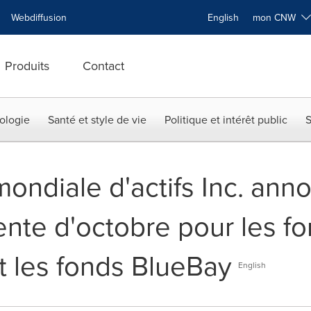
Webdiffusion
English
mon CNW
Produits
Contact
ologie
Santé et style de vie
Politique et intérêt public
S
ondiale d'actifs Inc. ann
ente d'octobre pour les f
 les fonds BlueBay
English