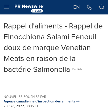
Déclaration d'accessibilité
Sauter la navigation
Hamburger menu
EN
Rappel d'aliments - Rappel de
Finocchiona Salami Fenouil
doux de marque Venetian
Meats en raison de la
bactérie Salmonella
English
NOUVELLES FOURNIES PAR
Agence canadienne d'inspection des aliments
20 déc, 2022, 00:15 ET