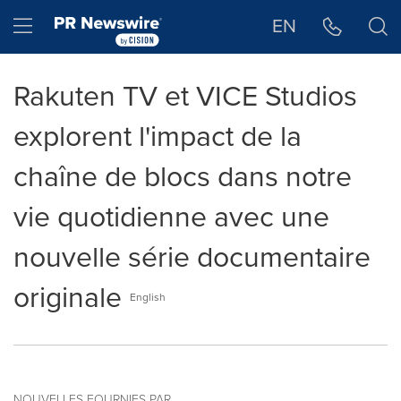
Déclaration d'accessibilité
Sauter la navigation
Hamburger menu
EN
Rakuten TV et VICE Studios
explorent l'impact de la
chaîne de blocs dans notre
vie quotidienne avec une
nouvelle série documentaire
originale
English
NOUVELLES FOURNIES PAR