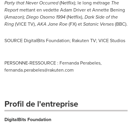
Party that Never Occurred
(Netflix); le long métrage
The
Report
mettant en vedette
Adam Driver
et
Annette Bening
(Amazon);
Diego Osorno
1994
(Netflix),
Dark Side of the
Ring
(VICE TV),
AKA Jane Roe
(FX) et
Satanic Verses
(BBC).
SOURCE DigitalBits Foundation; Rakuten TV; VICE Studios
PERSONNE-RESSOURCE : Fernanda Perabeles,
fernanda.perabeles@rakuten.com
Profil de l'entreprise
DigitalBits Foundation