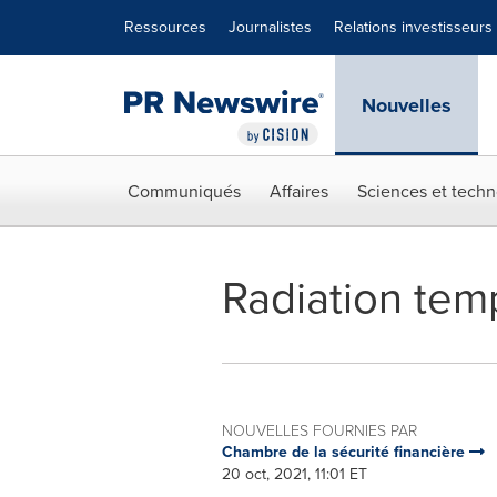
Déclaration d'accessibilité
Sauter la navigation
Ressources
Journalistes
Relations investisseurs
Nouvelles
Communiqués
Affaires
Sciences et techn
Radiation tem
NOUVELLES FOURNIES PAR
Chambre de la sécurité financière
20 oct, 2021, 11:01 ET