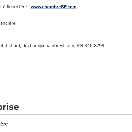
té financière :
www.chambreSF.com
nancière
el Richard,
drichard@chambresf.com
, 514 346-8799
prise
ière