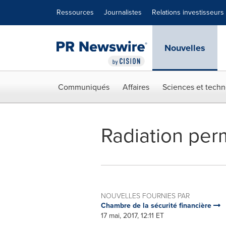
Déclaration d'accessibilité
Sauter la navigation
Ressources
Journalistes
Relations investisseurs
Nouvelles
Communiqués
Affaires
Sciences et techn
Radiation per
NOUVELLES FOURNIES PAR
Chambre de la sécurité financière
17 mai, 2017, 12:11 ET