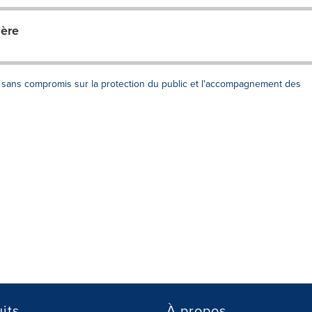
ière
n sans compromis sur la protection du public et l'accompagnement des
its
À propos