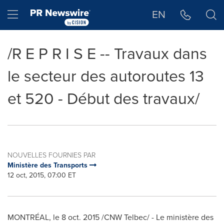
Déclaration d'accessibilité
Sauter la navigation
Hamburger menu
EN
/R E P R I S E -- Travaux dans
le secteur des autoroutes 13
et 520 - Début des travaux/
NOUVELLES FOURNIES PAR
Ministère des Transports
12 oct, 2015, 07:00 ET
MONTRÉAL, le
8 oct. 2015
/CNW Telbec/ - Le ministère des