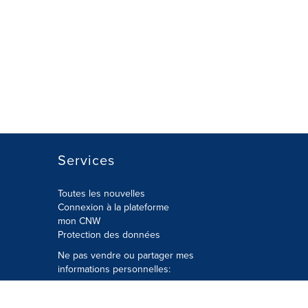
Services
Toutes les nouvelles
Connexion à la plateforme
mon CNW
Protection des données
Ne pas vendre ou partager mes
informations personnelles:
Soumettre à
Privacy@cision.com
Appelez gratuitement notre