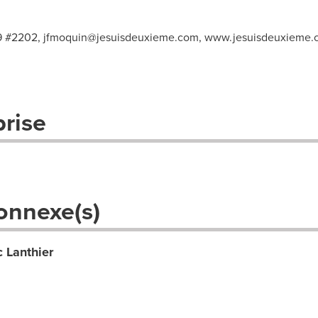
99 #2202,
jfmoquin@jesuisdeuxieme.com
, www.jesuisdeuxieme.
prise
onnexe(s)
c Lanthier