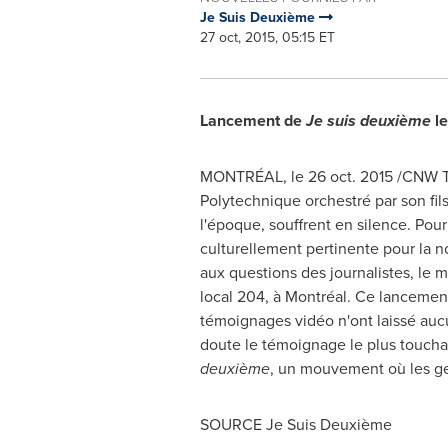
Je Suis Deuxième
27 oct, 2015, 05:15 ET
Lancement de
Je suis deuxième
le
MONTRÉAL, le
26 oct. 2015
/CNW Te
Polytechnique orchestré par son fil
l'époque, souffrent en silence. Pour
culturellement pertinente pour la n
aux questions des journalistes, le 
local 204, à Montréal. Ce lancement
témoignages vidéo n'ont laissé aucu
doute le témoignage le plus touchan
deuxième
, un mouvement où les ge
SOURCE Je Suis Deuxième