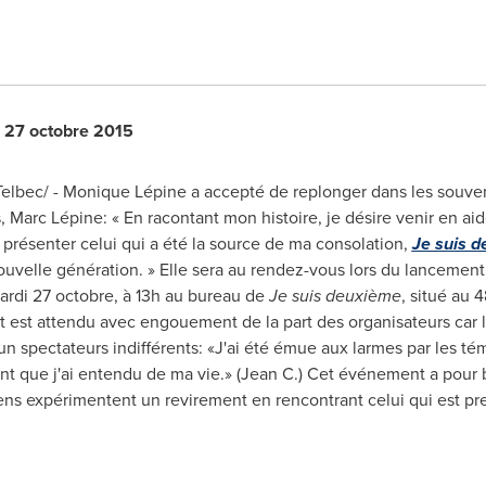
 27 octobre 2015
lbec/ - Monique Lépine a accepté de replonger dans les souven
s, Marc Lépine: « En racontant mon histoire, je désire venir en a
 présenter celui qui a été la source de ma consolation,
Je suis 
ouvelle génération. » Elle sera au rendez-vous lors du lancement
mardi 27 octobre, à 13h au bureau de
Je suis deuxième
, situé au
 est attendu avec engouement de la part des organisateurs car lo
n spectateurs indifférents: «J'ai été émue aux larmes par les té
t que j'ai entendu de ma vie.» (
Jean C.) Cet
événement a pour bu
ns expérimentent un revirement en rencontrant celui qui est pr