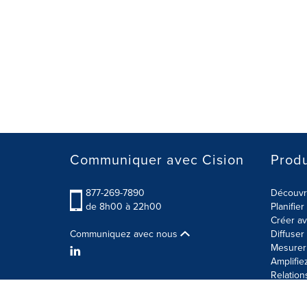
Communiquer avec Cision
Produ
877-269-7890
Découvre
de 8h00 à 22h00
Planifie
Créer av
Communiquez avec nous
Diffuse
Mesurer 
Amplifie
Relation