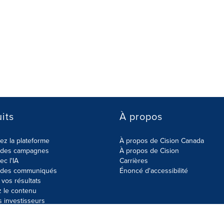
its
À propos
z la plateforme
À propos de Cision Canada
r des campagnes
À propos de Cision
ec l'IA
Carrières
r des communiqués
Énoncé d'accessibilité
vos résultats
z le contenu
s investisseurs