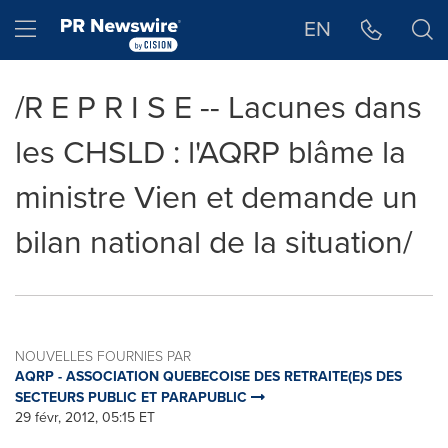
Déclaration d'accessibilité
Sauter la navigation
Hamburger menu
EN
/R E P R I S E -- Lacunes dans
les CHSLD : l'AQRP blâme la
ministre Vien et demande un
bilan national de la situation/
NOUVELLES FOURNIES PAR
AQRP - ASSOCIATION QUEBECOISE DES RETRAITE(E)S DES
SECTEURS PUBLIC ET PARAPUBLIC
29 févr, 2012, 05:15 ET