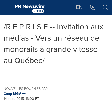
Déclaration d'accessibilité
Sauter la navigation
Hamburger menu
EN
/R E P R I S E -- Invitation aux
médias - Vers un réseau de
monorails à grande vitesse
au Québec/
NOUVELLES FOURNIES PAR
Coop MGV
14 sept, 2015, 13:00 ET