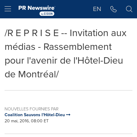
Déclaration d'accessibilité
Sauter la navigation
Hamburger menu
EN
/R E P R I S E -- Invitation aux
médias - Rassemblement
pour l'avenir de l'Hôtel-Dieu
de Montréal/
NOUVELLES FOURNIES PAR
Coalition Sauvons l'Hôtel-Dieu
20 mai, 2016, 08:00 ET