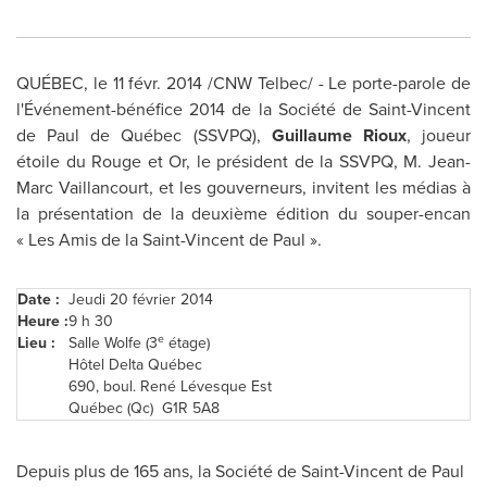
QUÉBEC, le 11 févr. 2014 /CNW Telbec/ - Le porte-parole de
l'Événement-bénéfice 2014 de la Société de
Saint-Vincent
de Paul
de Québec (SSVPQ),
Guillaume Rioux
, joueur
étoile du Rouge et Or, le président de la SSVPQ,
M. Jean-
Marc Vaillancourt
, et les gouverneurs, invitent les médias à
la présentation de la deuxième édition du souper-encan
« Les Amis de la
Saint-Vincent de Paul
».
Date :
Jeudi 20 février 2014
Heure :
9 h 30
e
Lieu :
Salle Wolfe (3
étage)
Hôtel Delta Québec
690, boul. René Lévesque Est
Québec (Qc) G1R 5A8
Depuis plus de 165 ans, la Société de
Saint-Vincent de Paul