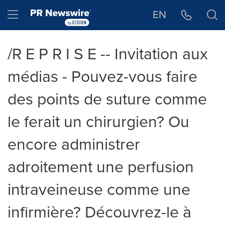
Déclaration d'accessibilité
Sauter la navigation
Hamburger menu
EN
/R E P R I S E -- Invitation aux
médias - Pouvez-vous faire
des points de suture comme
le ferait un chirurgien? Ou
encore administrer
adroitement une perfusion
intraveineuse comme une
infirmière? Découvrez-le à