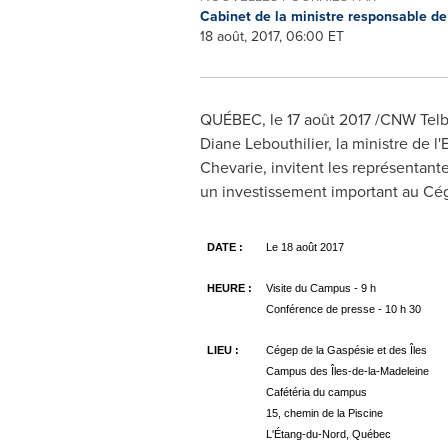
Cabinet de la ministre responsable d
18 août, 2017, 06:00 ET
QUÉBEC, le 17 août 2017 /CNW Telbe
Diane Lebouthilier
, la ministre de 
Chevarie
, invitent les représentan
un investissement important au Cége
DATE :
Le 18 août 2017
HEURE :
Visite du Campus - 9 h
Conférence de presse - 10 h 30
LIEU :
Cégep de la Gaspésie et des Îles
Campus des Îles-de-la-Madeleine
Cafétéria du campus
15, chemin de la Piscine
L'Étang-du-Nord, Québec