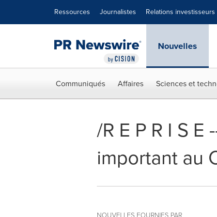
Déclaration d'accessibilité
Sauter la navigation
Ressources
Journalistes
Relations investisseurs
Nouvelles
Communiqués
Affaires
Sciences et techn
/R E P R I S E
important au 
NOUVELLES FOURNIES PAR