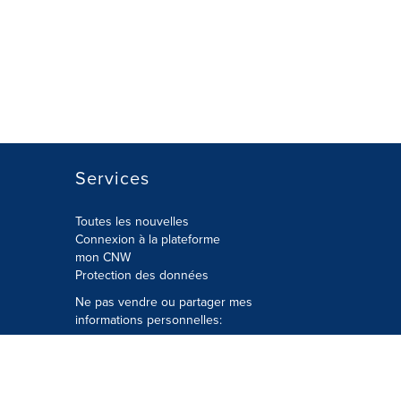
Services
Toutes les nouvelles
Connexion à la plateforme
mon CNW
Protection des données
Ne pas vendre ou partager mes
informations personnelles:
Soumettre à
Privacy@cision.com
Appelez gratuitement notre
département de la protection de la vie
privée: 877-297-8921