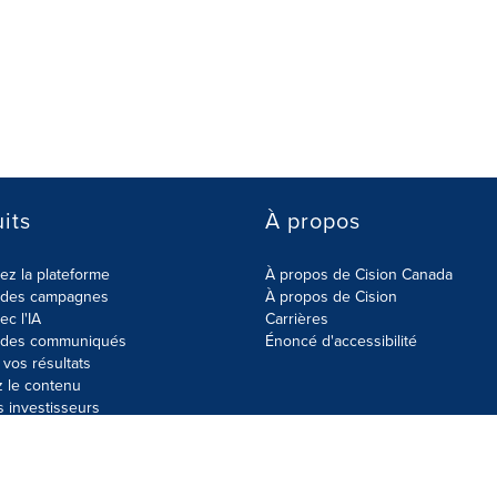
its
À propos
z la plateforme
À propos de Cision Canada
r des campagnes
À propos de Cision
ec l'IA
Carrières
r des communiqués
Énoncé d'accessibilité
vos résultats
z le contenu
s investisseurs