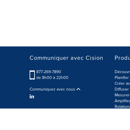
Communiquer avec Cision
Produ
877-269-7890
Découvre
de 8h00 à 22h00
Planifie
Créer av
Communiquez avec nous
Diffuse
Mesurer 
Amplifie
Relation