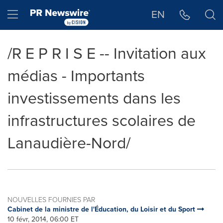
Déclaration d'accessibilité
Sauter la navigation
Hamburger menu
EN
/R E P R I S E -- Invitation aux
médias - Importants
investissements dans les
infrastructures scolaires de
Lanaudière-Nord/
NOUVELLES FOURNIES PAR
Cabinet de la ministre de l'Éducation, du Loisir et du Sport
10 févr, 2014, 06:00 ET