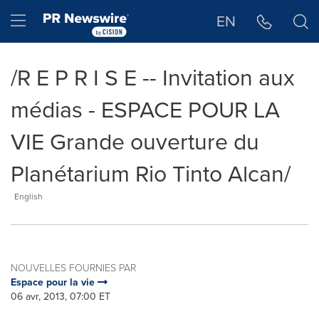
Déclaration d'accessibilité
Sauter la navigation
Hamburger menu
EN
/R E P R I S E -- Invitation aux
médias - ESPACE POUR LA
VIE Grande ouverture du
Planétarium Rio Tinto Alcan/
English
NOUVELLES FOURNIES PAR
Espace pour la vie
06 avr, 2013, 07:00 ET